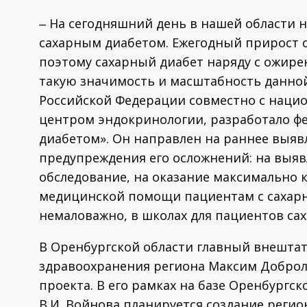
‒ На сегодняшний день в нашей области н
сахарным диабетом. Ежегодный прирост со
поэтому сахарный диабет наряду с ожирен
такую значимость и масштабность данно
Российской Федерации совместно с нац
центром эндокринологии, разработало ф
диабетом». Он направлен на раннее выявл
предупреждения его осложнений: на выявл
обследование, на оказание максимально
медицинской помощи пациентам с сахарны
немаловажно, в школах для пациентов са
В Оренбургской области главный внешта
здравоохранения региона Максим Доброл
проекта. В его рамках на базе Оренбург
В.И. Войнова планируется создание регио