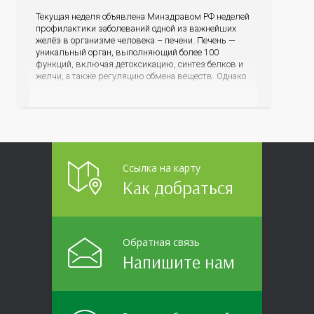
Текущая неделя объявлена Минздравом РФ неделей
профилактики заболеваний одной из важнейших
желёз в организме человека – печени. Печень —
уникальный орган, выполняющий более 100
функций, включая детоксикацию, синтез белков и
желчи, а также регуляцию обмена веществ. Однако
ее заболевания, такие как неалкогольная жировая
болезнь печени (НАЖБП), цирроз и гепатиты
становятся все более распространенными. По
данным
Ссылка на карту
Как добраться
Обратная связь
Напишите нам