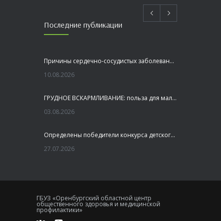
Последние публикации
Причины сердечно-сосудистых заболеваний
10.08.2026
ГРУДНОЕ ВСКАРМЛИВАНИЕ: польза для малыша и мамы
03.08.2026
Определены победители конкурса детского рисунка «Я шагаю по Оренбуржью»
27.07.2026
Профилактика заболеваний печени
27.07.2026
ГБУЗ «Оренбургский областной центр
общественного здоровья и медицинской
Это не просто лекция, а живой диалог, который касается каждого!
профилактики»