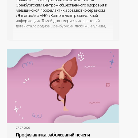
Оренбургским центром общественного здоровья и
медицинской профилактики совместно сервисом
«Я шагаю!» с АНО «Контент-центр социальной
информации» Темой для творческих фантазий
детей стало родное Оренбуржье: любимые улицы,
знаковые места, достопримечательности области И
эта тема оказалась для ребят весьма интересной.
На конкурс было прислано почти 400 рисунков из
разных уголков Оренбуржья. С огромной
27.07.2026
Профилактика заболеваний печени