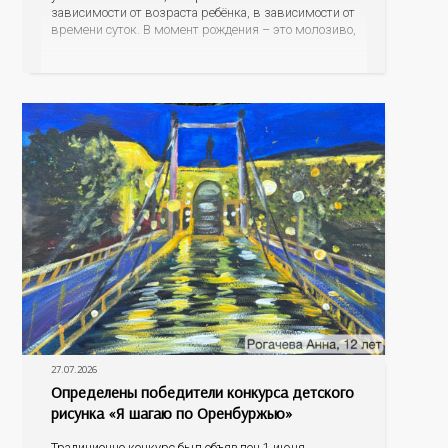
зависимости от возраста ребёнка, в зависимости от
времени суток. В момент рождения – это молозиво,
а как малыш подрастает – меняется состав белков,
жиров, углеводов, иммунных компонентов,
антигенный состав. Только грудное молоко
содержит
27.07.2026
Определены победители конкурса детского
рисунка «Я шагаю по Оренбуржью»
Традиционно конкурс был объявлен 1 июня