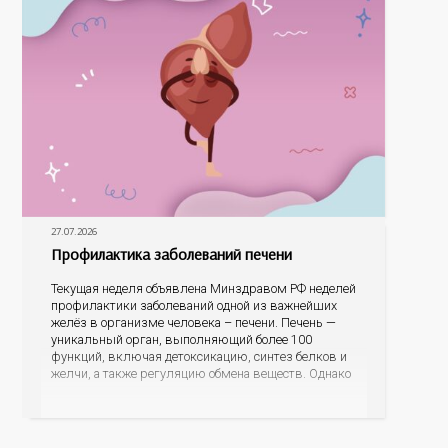
27.07.2026
Профилактика заболеваний печени
Текущая неделя объявлена Минздравом РФ неделей
профилактики заболеваний одной из важнейших
желёз в организме человека – печени. Печень —
уникальный орган, выполняющий более 100
функций, включая детоксикацию, синтез белков и
желчи, а также регуляцию обмена веществ. Однако
ее заболевания, такие как неалкогольная жировая
болезнь печени (НАЖБП), цирроз и гепатиты
становятся все более распространенными. По
данным