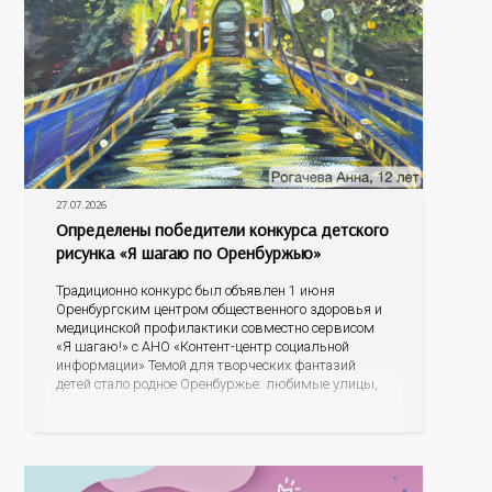
27.07.2026
Определены победители конкурса детского
рисунка «Я шагаю по Оренбуржью»
Традиционно конкурс был объявлен 1 июня
Оренбургским центром общественного здоровья и
медицинской профилактики совместно сервисом
«Я шагаю!» с АНО «Контент-центр социальной
информации» Темой для творческих фантазий
детей стало родное Оренбуржье: любимые улицы,
знаковые места, достопримечательности области И
эта тема оказалась для ребят весьма интересной.
На конкурс было прислано почти 400 рисунков из
разных уголков Оренбуржья. С огромной