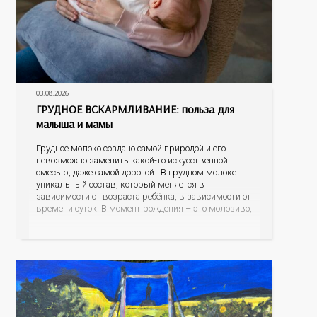
03.08.2026
ГРУДНОЕ ВСКАРМЛИВАНИЕ: польза для
малыша и мамы
Грудное молоко создано самой природой и его
невозможно заменить какой-то искусственной
смесью, даже самой дорогой. В грудном молоке
уникальный состав, который меняется в
зависимости от возраста ребёнка, в зависимости от
времени суток. В момент рождения – это молозиво,
а как малыш подрастает – меняется состав белков,
жиров, углеводов, иммунных компонентов,
антигенный состав. Только грудное молоко
содержит