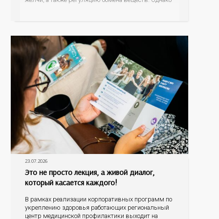
ее заболевания, такие как неалкогольная жировая
болезнь печени (НАЖБП), цирроз и гепатиты
становятся все более распространенными. По
данным
23.07.2026
Это не просто лекция, а живой диалог,
который касается каждого!
В рамках реализации корпоративных программ по
укреплению здоровья работающих региональный
центр медицинской профилактики выходит на