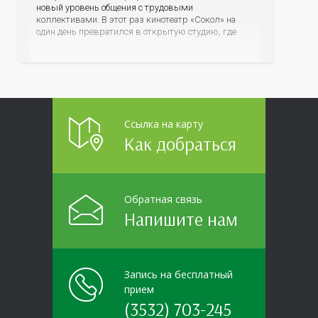
новый уровень общения с трудовыми
коллективами. В этот раз кинотеатр «Сокол» на
один день превратился в открытую студию, где
для сотрудников более 10 ведущих предприятий и
организаций области прошло интерактивное ток-
шоу «ВИЧ в деталях». На встречу с работниками
пришла настоящая
Ссылка на карту
Как добраться
Обратная связь
Напишите нам
Запись на бесплатный
прием
(3532) 703-245