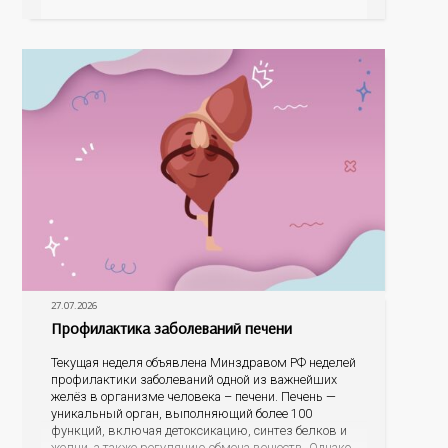
эта тема оказалась для ребят весьма интересной.
На конкурс было прислано почти 400 рисунков из
разных уголков Оренбуржья. С огромной
27.07.2026
Профилактика заболеваний печени
Текущая неделя объявлена Минздравом РФ неделей
профилактики заболеваний одной из важнейших
желёз в организме человека – печени. Печень —
уникальный орган, выполняющий более 100
функций, включая детоксикацию, синтез белков и
желчи, а также регуляцию обмена веществ. Однако