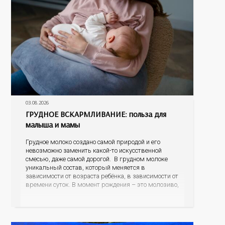
03.08.2026
ГРУДНОЕ ВСКАРМЛИВАНИЕ: польза для
малыша и мамы
Грудное молоко создано самой природой и его
невозможно заменить какой-то искусственной
смесью, даже самой дорогой. В грудном молоке
уникальный состав, который меняется в
зависимости от возраста ребёнка, в зависимости от
времени суток. В момент рождения – это молозиво,
а как малыш подрастает – меняется состав белков,
жиров, углеводов, иммунных компонентов,
антигенный состав. Только грудное молоко
содержит