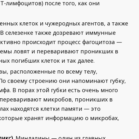
Т-лимфоцитов) после того, как они
нных клеток и чужеродных агентов, а также
. В селезенке также дозревают иммунные
 активно происходит процесс фагоцитоза —
темы ловят и переваривают проникших в
ых погибших клеток и так далее.
ы, расположенные по всему телу,
По своему строению они напоминают губку,
фа. В порах этой губки есть очень много
и переваривают микробов, проникших в
злах находятся клетки памяти — это
которые хранят информацию о микробах,
икс).
Миндалины — один из главных