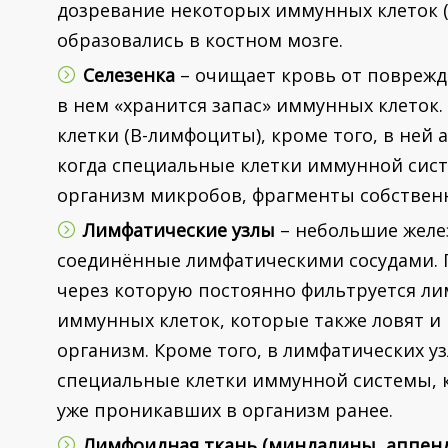
дозревание некоторых иммунных клеток (
образовались в костном мозге.
Селезенка
– очищает кровь от поврежде
в нем «хранится запас» иммунных клеток
клетки (B-лимфоциты), кроме того, в ней
когда специальные клетки иммунной сис
организм микробов, фрагменты собственн
Лимфатические узлы
– небольшие желез
соединённые лимфатическими сосудами. 
через которую постоянно фильтруется лим
иммунных клеток, которые также ловят 
организм. Кроме того, в лимфатических у
специальные клетки иммунной системы, 
уже проникавших в организм ранее.
Лимфоидная ткань (миндалины, аппенд