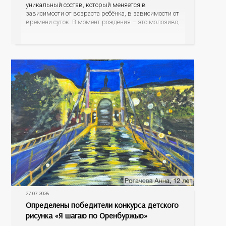
уникальный состав, который меняется в
зависимости от возраста ребёнка, в зависимости от
времени суток. В момент рождения – это молозиво,
а как малыш подрастает – меняется состав белков,
жиров, углеводов, иммунных компонентов,
антигенный состав. Только грудное молоко
содержит
27.07.2026
Определены победители конкурса детского
рисунка «Я шагаю по Оренбуржью»