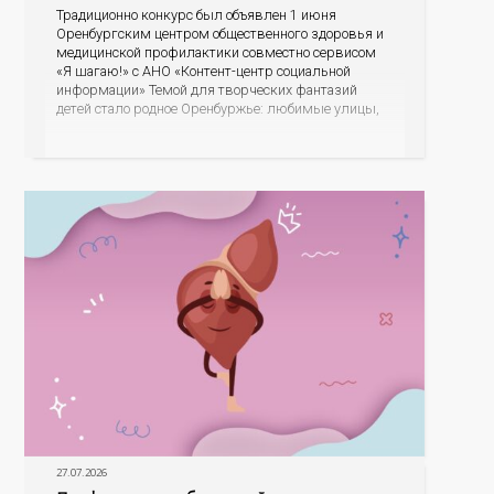
Традиционно конкурс был объявлен 1 июня
Оренбургским центром общественного здоровья и
медицинской профилактики совместно сервисом
«Я шагаю!» с АНО «Контент-центр социальной
информации» Темой для творческих фантазий
детей стало родное Оренбуржье: любимые улицы,
знаковые места, достопримечательности области И
эта тема оказалась для ребят весьма интересной.
На конкурс было прислано почти 400 рисунков из
разных уголков Оренбуржья. С огромной
27.07.2026