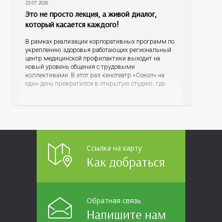
23.07.2026
Это не просто лекция, а живой диалог,
который касается каждого!
В рамках реализации корпоративных программ по
укреплению здоровья работающих региональный
центр медицинской профилактики выходит на
новый уровень общения с трудовыми
коллективами. В этот раз кинотеатр «Сокол» на
один день превратился в открытую студию, где
для сотрудников более 10 ведущих предприятий и
организаций области прошло интерактивное ток-
шоу «ВИЧ в деталях». На встречу с работниками
пришла настоящая
Ссылка на карту
Как добраться
Обратная связь
Напишите нам