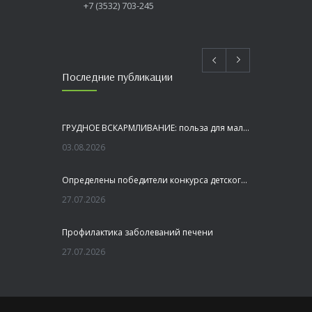
+7 (3532) 703-245
Последние публикации
ГРУДНОЕ ВСКАРМЛИВАНИЕ: польза для малыша и мамы
03.08.2026
Определены победители конкурса детского рисунка «Я шагаю по Оренбуржью»
27.07.2026
Профилактика заболеваний печени
27.07.2026
Это не просто лекция, а живой диалог, который касается каждого!
23.07.2026