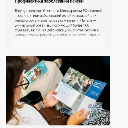
Профилактика заболеваний печени
Текущая неделя объявлена Минздравом РФ неделей
профилактики заболеваний одной из важнейших
желёз в организме человека – печени. Печень —
уникальный орган, выполняющий более 100
функций, включая детоксикацию, синтез белков и
желчи, а также регуляцию обмена веществ. Однако
ее заболевания, такие как неалкогольная жировая
болезнь печени (НАЖБП), цирроз и гепатиты
становятся все более распространенными. По
данным