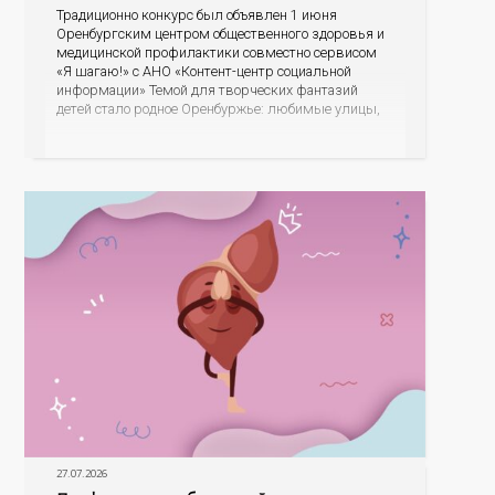
Традиционно конкурс был объявлен 1 июня
Оренбургским центром общественного здоровья и
медицинской профилактики совместно сервисом
«Я шагаю!» с АНО «Контент-центр социальной
информации» Темой для творческих фантазий
детей стало родное Оренбуржье: любимые улицы,
знаковые места, достопримечательности области И
эта тема оказалась для ребят весьма интересной.
На конкурс было прислано почти 400 рисунков из
разных уголков Оренбуржья. С огромной
27.07.2026