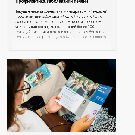
Профилактика заболеваний печени
Текущая неделя объявлена Минздравом РФ неделей
профилактики заболеваний одной из важнейших
желёз в организме человека – печени. Печень —
уникальный орган, выполняющий более 100
функций, включая детоксикацию, синтез белков и
желчи, а также регуляцию обмена веществ. Однако
ее заболевания, такие как неалкогольная жировая
болезнь печени (НАЖБП), цирроз и гепатиты
становятся все более распространенными. По
данным