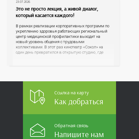
23.07.2026
Это не просто лекция, а живой диалог,
который касается каждого!
В рамках реализации корпоративных программ по
укреплению здоровья работающих региональный
центр медицинской профилактики выходит на
новый уровень общения с трудовыми
коллективами. В этот раз кинотеатр «Сокол» на
один день превратился в открытую студию, где
для сотрудников более 10 ведущих предприятий и
организаций области прошло интерактивное ток-
шоу «ВИЧ в деталях». На встречу с работниками
пришла настоящая
Ссылка на карту
Как добраться
Обратная связь
Напишите нам