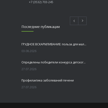
+7 (3532) 703-245
Последние публикации
ГРУДНОЕ ВСКАРМЛИВАНИЕ: польза для малыша и мамы
03.08.2026
Определены победители конкурса детского рисунка «Я шагаю по Оренбуржью»
27.07.2026
Профилактика заболеваний печени
27.07.2026
Это не просто лекция, а живой диалог, который касается каждого!
23.07.2026