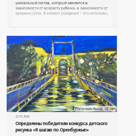
уникальный состав, который меняется в
зависимости от возраста ребёнка, в зависимости от
времени суток. В момент рождения – это молозиво,
а как малыш подрастает – меняется состав белков,
жиров, углеводов, иммунных компонентов,
антигенный состав. Только грудное молоко
содержит
27.07.2026
Определены победители конкурса детского
рисунка «Я шагаю по Оренбуржью»