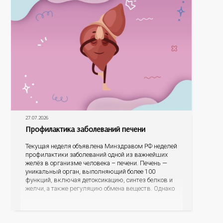
27.07.2026
Профилактика заболеваний печени
Текущая неделя объявлена Минздравом РФ неделей
профилактики заболеваний одной из важнейших
желёз в организме человека – печени. Печень —
уникальный орган, выполняющий более 100
функций, включая детоксикацию, синтез белков и
желчи, а также регуляцию обмена веществ. Однако
ее заболевания, такие как неалкогольная жировая
болезнь печени (НАЖБП), цирроз и гепатиты
становятся все более распространенными. По
данным