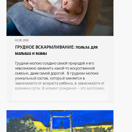
03.08.2026
ГРУДНОЕ ВСКАРМЛИВАНИЕ: польза для
малыша и мамы
Грудное молоко создано самой природой и его
невозможно заменить какой-то искусственной
смесью, даже самой дорогой. В грудном молоке
уникальный состав, который меняется в
зависимости от возраста ребёнка, в зависимости от
времени суток. В момент рождения – это молозиво,
а как малыш подрастает – меняется состав белков,
жиров, углеводов, иммунных компонентов,
антигенный состав. Только грудное молоко
содержит