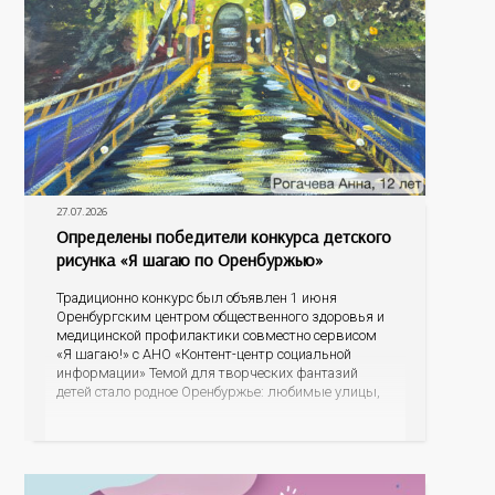
27.07.2026
Определены победители конкурса детского
рисунка «Я шагаю по Оренбуржью»
Традиционно конкурс был объявлен 1 июня
Оренбургским центром общественного здоровья и
медицинской профилактики совместно сервисом
«Я шагаю!» с АНО «Контент-центр социальной
информации» Темой для творческих фантазий
детей стало родное Оренбуржье: любимые улицы,
знаковые места, достопримечательности области И
эта тема оказалась для ребят весьма интересной.
На конкурс было прислано почти 400 рисунков из
разных уголков Оренбуржья. С огромной