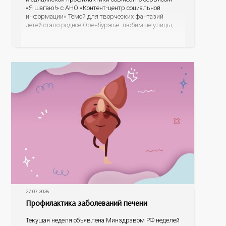
«Я шагаю!» с АНО «Контент-центр социальной
информации» Темой для творческих фантазий
детей стало родное Оренбуржье: любимые улицы,
знаковые места, достопримечательности области И
эта тема оказалась для ребят весьма интересной.
На конкурс было прислано почти 400 рисунков из
разных уголков Оренбуржья. С огромной
27.07.2026
Профилактика заболеваний печени
Текущая неделя объявлена Минздравом РФ неделей