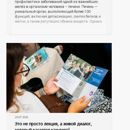
профилактики заболеваний одной из важнейших
желёз в организме человека – печени. Печень —
уникальный орган, выполняющий более 100
функций, включая детоксикацию, синтез белков и
желчи, а также регуляцию обмена веществ. Однако
ее заболевания, такие как неалкогольная жировая
болезнь печени (НАЖБП), цирроз и гепатиты
становятся все более распространенными. По
данным
23.07.2026
Это не просто лекция, а живой диалог,
который касается каждого!