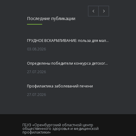
Последние публикации
ГРУДНОЕ ВСКАРМЛИВАНИЕ: польза для малыша и мамы
03.08.2026
Определены победители конкурса детского рисунка «Я шагаю по Оренбуржью»
27.07.2026
Профилактика заболеваний печени
27.07.2026
Это не просто лекция, а живой диалог, который касается каждого!
23.07.2026
ГБУЗ «Оренбургский областной центр
общественного здоровья и медицинской
Как сохранить здоровье головного мозга
профилактики»