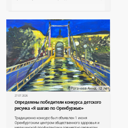
а как малыш подрастает – меняется состав белков,
жиров, углеводов, иммунных компонентов,
антигенный состав. Только грудное молоко
содержит
27.07.2026
Определены победители конкурса детского
рисунка «Я шагаю по Оренбуржью»
Традиционно конкурс был объявлен 1 июня
Оренбургским центром общественного здоровья и
медицинской профилактики совместно сервисом