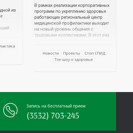
В рамках реализации корпоративных
дной из
программ по укреплению здоровья
ме
работающих региональный центр
медицинской профилактики выходит
ющий
на новый уровень общения с
трудовыми коллективами. В этот раз
 и желчи,
кинотеатр «Сокол» на один день
еществ.
лактика
превратился в открытую студию, где
е как
для сотрудников более 10 ведущих
Новости
Проекты
Стоп СПИД
езнь
предприятий и организаций области
Ток-шоу о здоровье
епатиты
прошло интерактивное ток-шоу «ВИЧ в
деталях». На встречу с работниками
нным
пришла настоящая
Запись на бесплатный прием
(3532) 703-245