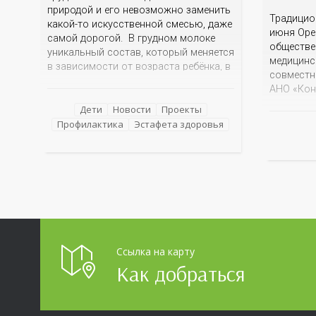
природой и его невозможно заменить
Традицио
какой-то искусственной смесью, даже
июня Оре
самой дорогой. В грудном молоке
обществе
уникальный состав, который меняется
медицинс
в зависимости от возраста ребёнка, в
совместн
зависимости от времени суток. В
АНО «Кон
момент рождения – это молозиво, а
информац
как малыш подрастает – меняется
Дети
Новости
Проекты
фантазий
состав белков, жиров, углеводов,
Профилактика
Эстафета здоровья
Оренбурж
иммунных компонентов, антигенный
знаковые
состав. Только грудное молоко
достопри
содержит
эта тема 
интересн
прислано
разных у
огромно
Ссылка на карту
Как добраться