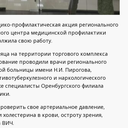
дико-профилактическая акция регионального
ного центра медицинской профилактики
олжила свою работу.
яца на территории торгового комплекса
ование проводили врачи регионального
ой больницы имени Н.И. Пирогова,
тивотуберкулезного и наркологического
кже специалисты Оренбургского филиала
ики.
проверить свое артериальное давление,
и холестерина в крови, остроту зрения,
а ВИЧ.