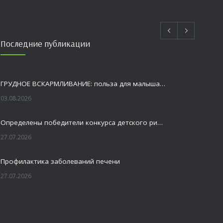
Последние публикации
ГРУДНОЕ ВСКАРМЛИВАНИЕ: польза для малыша и мамы
03.08.2026
Определены победители конкурса детского рисунка «Я шагаю по Оренбуржью»
27.07.2026
Профилактика заболеваний печени
27.07.2026
Это не просто лекция, а живой диалог, который касается каждого!
23.07.2026