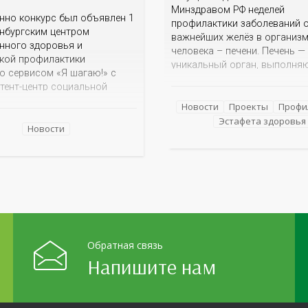
Минздравом РФ неделей
нно конкурс был объявлен 1
профилактики заболеваний о
нбургским центром
важнейших желёз в организ
нного здоровья и
человека – печени. Печень —
кой профилактики
уникальный орган, выполня
о сервисом «Я шагаю!» с
более 100 функций, включая
тент-центр социальной
детоксикацию, синтез белков
ии» Темой для творческих
а также регуляцию обмена в
Новости
Проекты
Профи
 детей стало родное
Однако ее заболевания, таки
Эстафета здоровья
ье: любимые улицы,
Новости
неалкогольная жировая бол
 места,
печени (НАЖБП), цирроз и г
мечательности области И
становятся все более
оказалась для ребят весьма
распространенными. По да
ой. На конкурс было
 почти 400 рисунков из
голков Оренбуржья. С
й
Обратная связь
Напишите нам