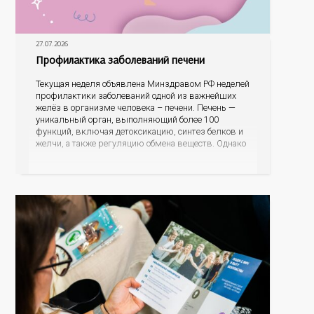
27.07.2026
Профилактика заболеваний печени
Текущая неделя объявлена Минздравом РФ неделей
профилактики заболеваний одной из важнейших
желёз в организме человека – печени. Печень —
уникальный орган, выполняющий более 100
функций, включая детоксикацию, синтез белков и
желчи, а также регуляцию обмена веществ. Однако
ее заболевания, такие как неалкогольная жировая
болезнь печени (НАЖБП), цирроз и гепатиты
становятся все более распространенными. По
данным