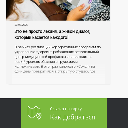
23.07.2026
Это не просто лекция, а живой диалог,
который касается каждого!
В рамках реализации корпоративных программ по
укреплению здоровья работающих региональный
центр медицинской профилактики выходит на
новый уровень общения с трудовыми
коллективами. В этот раз кинотеатр «Сокол» на
один день превратился в открытую студию, где
для сотрудников более 10 ведущих предприятий и
организаций области прошло интерактивное ток-
шоу «ВИЧ в деталях». На встречу с работниками
пришла настоящая
Ссылка на карту
Как добраться