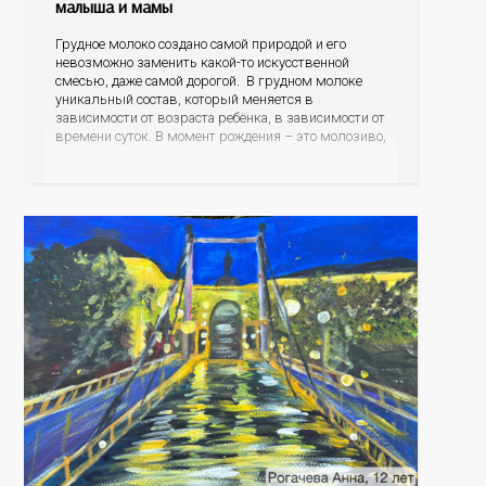
малыша и мамы
Грудное молоко создано самой природой и его
невозможно заменить какой-то искусственной
смесью, даже самой дорогой. В грудном молоке
уникальный состав, который меняется в
зависимости от возраста ребёнка, в зависимости от
времени суток. В момент рождения – это молозиво,
а как малыш подрастает – меняется состав белков,
жиров, углеводов, иммунных компонентов,
антигенный состав. Только грудное молоко
содержит