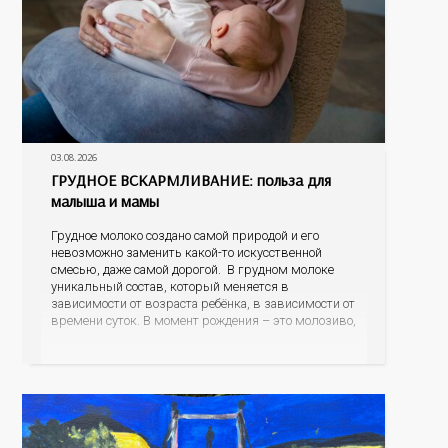
03.08.2026
ГРУДНОЕ ВСКАРМЛИВАНИЕ: польза для
малыша и мамы
Грудное молоко создано самой природой и его
невозможно заменить какой-то искусственной
смесью, даже самой дорогой. В грудном молоке
уникальный состав, который меняется в
зависимости от возраста ребёнка, в зависимости от
времени суток. В момент рождения – это молозиво,
а как малыш подрастает – меняется состав белков,
жиров, углеводов, иммунных компонентов,
антигенный состав. Только грудное молоко
содержит