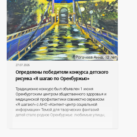
27.07.2026
Определены победители конкурса детского
рисунка «Я шагаю по Оренбуржью»
Традиционно конкурс был объявлен 1 июня
Оренбургским центром общественного здоровья и
медицинской профилактики совместно сервисом
«Я шагаю!» с АНО «Контент-центр социальной
информации» Темой для творческих фантазий
детей стало родное Оренбуржье: любимые улицы,
знаковые места, достопримечательности области И
эта тема оказалась для ребят весьма интересной.
На конкурс было прислано почти 400 рисунков из
разных уголков Оренбуржья. С огромной