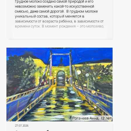
Грудное молоко создано самой природой и его
невозможно заменить какой-то искусственной
смесью, даже самой дорогой. В грудном молоке
уникальный состав, который меняется в
зависимости от возраста ребёнка, в зависимости от
времени суток. В момент рождения – это молозиво,
а как малыш подрастает – меняется состав белков,
жиров, углеводов, иммунных компонентов,
антигенный состав. Только грудное молоко
содержит
27.07.2026