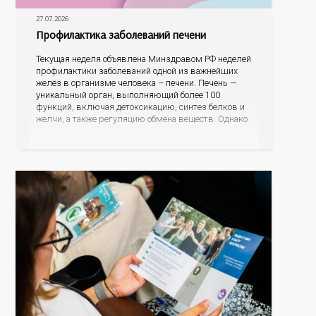
27.07.2026
Профилактика заболеваний печени
Текущая неделя объявлена Минздравом РФ неделей
профилактики заболеваний одной из важнейших
желёз в организме человека – печени. Печень —
уникальный орган, выполняющий более 100
функций, включая детоксикацию, синтез белков и
желчи, а также регуляцию обмена веществ. Однако
ее заболевания, такие как неалкогольная жировая
болезнь печени (НАЖБП), цирроз и гепатиты
становятся все более распространенными. По
данным