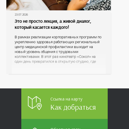
23.07.2026
Это не просто лекция, а живой диалог,
который касается каждого!
В рамках реализации корпоративных программ по
укреплению здоровья работающих региональный
центр медицинской профилактики выходит на
новый уровень общения с трудовыми
коллективами. В этот раз кинотеатр «Сокол» на
один день превратился в открытую студию, где
для сотрудников более 10 ведущих предприятий и
организаций области прошло интерактивное ток-
шоу «ВИЧ в деталях». На встречу с работниками
пришла настоящая
Ссылка на карту
Как добраться