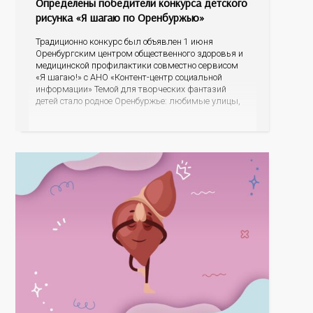
Определены победители конкурса детского
рисунка «Я шагаю по Оренбуржью»
Традиционно конкурс был объявлен 1 июня
Оренбургским центром общественного здоровья и
медицинской профилактики совместно сервисом
«Я шагаю!» с АНО «Контент-центр социальной
информации» Темой для творческих фантазий
детей стало родное Оренбуржье: любимые улицы,
знаковые места, достопримечательности области И
эта тема оказалась для ребят весьма интересной.
На конкурс было прислано почти 400 рисунков из
разных уголков Оренбуржья. С огромной