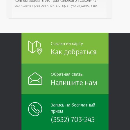
коллективами. В этот раз кинотеатр «Сокол» на
один день превратился в открытую студию, где
для сотрудников более 10 ведущих предприятий и
организаций области прошло интерактивное ток-
шоу «ВИЧ в деталях». На встречу с работниками
пришла настоящая
Ссылка на карту
Как добраться
Обратная связь
Напишите нам
Запись на бесплатный
прием
(3532) 703-245