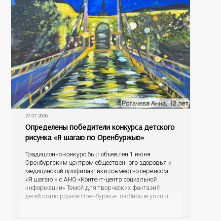
27.07.2026
Определены победители конкурса детского
рисунка «Я шагаю по Оренбуржью»
Традиционно конкурс был объявлен 1 июня
Оренбургским центром общественного здоровья и
медицинской профилактики совместно сервисом
«Я шагаю!» с АНО «Контент-центр социальной
информации» Темой для творческих фантазий
детей стало родное Оренбуржье: любимые улицы,
знаковые места, достопримечательности области И
эта тема оказалась для ребят весьма интересной.