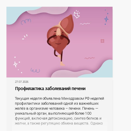
На конкурс было прислано почти 400 рисунков из
разных уголков Оренбуржья. С огромной
27.07.2026
Профилактика заболеваний печени
Текущая неделя объявлена Минздравом РФ неделей
профилактики заболеваний одной из важнейших
желёз в организме человека – печени. Печень —
уникальный орган, выполняющий более 100
функций, включая детоксикацию, синтез белков и
желчи, а также регуляцию обмена веществ. Однако
ее заболевания, такие как неалкогольная жировая