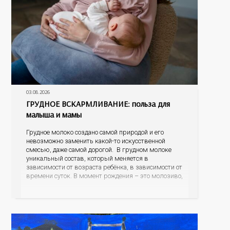
03.08.2026
ГРУДНОЕ ВСКАРМЛИВАНИЕ: польза для
малыша и мамы
Грудное молоко создано самой природой и его
невозможно заменить какой-то искусственной
смесью, даже самой дорогой. В грудном молоке
уникальный состав, который меняется в
зависимости от возраста ребёнка, в зависимости от
времени суток. В момент рождения – это молозиво,
а как малыш подрастает – меняется состав белков,
жиров, углеводов, иммунных компонентов,
антигенный состав. Только грудное молоко
содержит