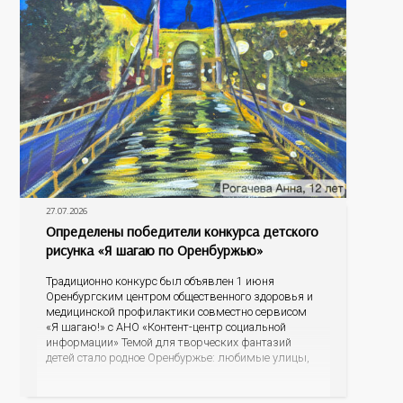
27.07.2026
Определены победители конкурса детского
рисунка «Я шагаю по Оренбуржью»
Традиционно конкурс был объявлен 1 июня
Оренбургским центром общественного здоровья и
медицинской профилактики совместно сервисом
«Я шагаю!» с АНО «Контент-центр социальной
информации» Темой для творческих фантазий
детей стало родное Оренбуржье: любимые улицы,
знаковые места, достопримечательности области И
эта тема оказалась для ребят весьма интересной.