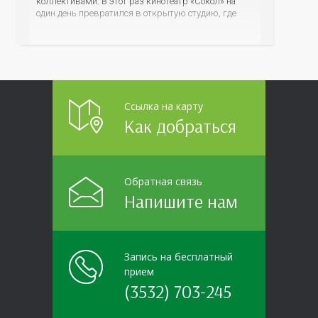
коллективами. В этот раз кинотеатр «Сокол» на
один день превратился в открытую студию, где
для сотрудников более 10 ведущих предприятий и
организаций области прошло интерактивное ток-
шоу «ВИЧ в деталях». На встречу с работниками
пришла настоящая
Ссылка на карту
Как добраться
Обратная связь
Напишите нам
Запись на бесплатный
прием
(3532) 703-245