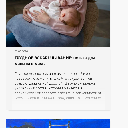
03.08.2026
ГРУДНОЕ ВСКАРМЛИВАНИЕ: польза для
малыша и мамы
Грудное молоко создано самой природой и его
невозможно заменить какой-то искусственной
смесью, даже самой дорогой. В грудном молоке
уникальный состав, который меняется в
зависимости от возраста ребёнка, в зависимости от
времени суток. В момент рождения – это молозиво,
а как малыш подрастает – меняется состав белков,
жиров, углеводов, иммунных компонентов,
антигенный состав. Только грудное молоко
содержит