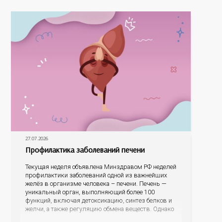
На конкурс было прислано почти 400 рисунков из
разных уголков Оренбуржья. С огромной
27.07.2026
Профилактика заболеваний печени
Текущая неделя объявлена Минздравом РФ неделей
профилактики заболеваний одной из важнейших
желёз в организме человека – печени. Печень —
уникальный орган, выполняющий более 100
функций, включая детоксикацию, синтез белков и
желчи, а также регуляцию обмена веществ. Однако
ее заболевания, такие как неалкогольная жировая