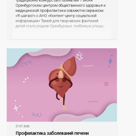
Традиционно конкурс был объявлен 1 июня
Оренбургским центром общественного здоровья и
медицинской профилактики совместно сервисом
«Я шагаю!» с АНО «Контент-центр социальной
информации» Темой для творческих фантазий
детей стало родное Оренбуржье: любимые улицы,
знаковые места, достопримечательности области И
эта тема оказалась для ребят весьма интересной.
На конкурс было прислано почти 400 рисунков из
разных уголков Оренбуржья. С огромной
27.07.2026
Профилактика заболеваний печени