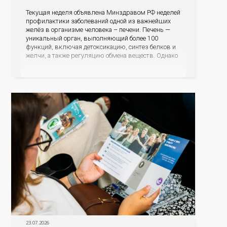
Текущая неделя объявлена Минздравом РФ неделей
профилактики заболеваний одной из важнейших
желёз в организме человека – печени. Печень —
уникальный орган, выполняющий более 100
функций, включая детоксикацию, синтез белков и
желчи, а также регуляцию обмена веществ. Однако
ее заболевания, такие как неалкогольная жировая
болезнь печени (НАЖБП), цирроз и гепатиты
становятся все более распространенными. По
данным
23.07.2026