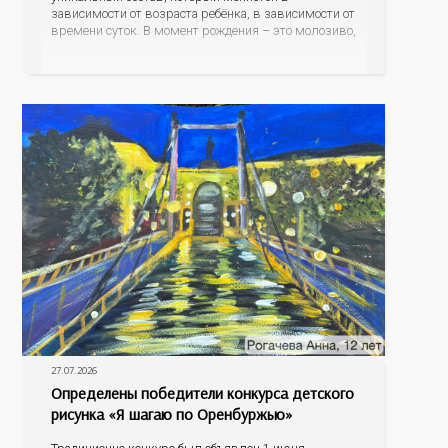
зависимости от возраста ребёнка, в зависимости от
времени суток. В момент рождения – это молозиво,
а как малыш подрастает – меняется состав белков,
жиров, углеводов, иммунных компонентов,
антигенный состав. Только грудное молоко
содержит
27.07.2026
Определены победители конкурса детского
рисунка «Я шагаю по Оренбуржью»