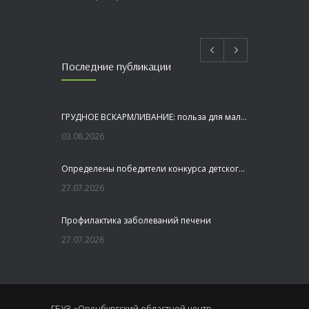
Последние публикации
ГРУДНОЕ ВСКАРМЛИВАНИЕ: польза для малыша и мамы
03.08.2026
Определены победители конкурса детского рисунка «Я шагаю по Оренбуржью»
27.07.2026
Профилактика заболеваний печени
27.07.2026
Это не просто лекция, а живой диалог, который касается каждого!
23.07.2026
ГБУЗ «Оренбургский областной центр