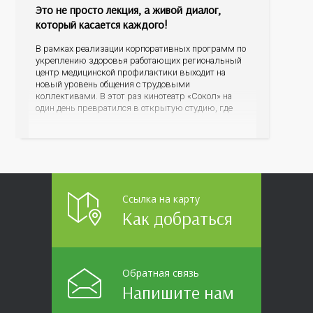
Это не просто лекция, а живой диалог,
который касается каждого!
В рамках реализации корпоративных программ по
укреплению здоровья работающих региональный
центр медицинской профилактики выходит на
новый уровень общения с трудовыми
коллективами. В этот раз кинотеатр «Сокол» на
один день превратился в открытую студию, где
для сотрудников более 10 ведущих предприятий и
организаций области прошло интерактивное ток-
шоу «ВИЧ в деталях». На встречу с работниками
пришла настоящая
Ссылка на карту
Как добраться
Обратная связь
Напишите нам