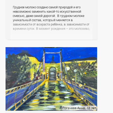
Грудное молоко создано самой природой и его
невозможно заменить какой-то искусственной
смесью, даже самой дорогой. В грудном молоке
уникальный состав, который меняется в
зависимости от возраста ребёнка, в зависимости от
времени суток. В момент рождения – это молозиво,
а как малыш подрастает – меняется состав белков,
жиров, углеводов, иммунных компонентов,
антигенный состав. Только грудное молоко
содержит