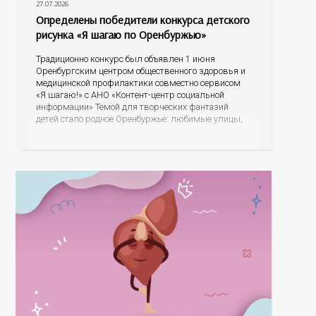
27.07.2026
Определены победители конкурса детского
рисунка «Я шагаю по Оренбуржью»
Традиционно конкурс был объявлен 1 июня
Оренбургским центром общественного здоровья и
медицинской профилактики совместно сервисом
«Я шагаю!» с АНО «Контент-центр социальной
информации» Темой для творческих фантазий
детей стало родное Оренбуржье: любимые улицы,
знаковые места, достопримечательности области И
эта тема оказалась для ребят весьма интересной.
На конкурс было прислано почти 400 рисунков из
разных уголков Оренбуржья. С огромной