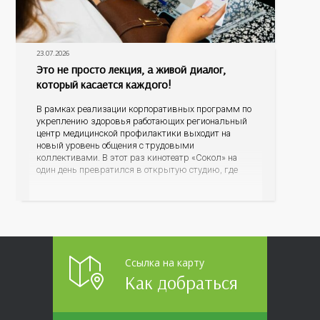
23.07.2026
Это не просто лекция, а живой диалог,
который касается каждого!
В рамках реализации корпоративных программ по
укреплению здоровья работающих региональный
центр медицинской профилактики выходит на
новый уровень общения с трудовыми
коллективами. В этот раз кинотеатр «Сокол» на
один день превратился в открытую студию, где
для сотрудников более 10 ведущих предприятий и
организаций области прошло интерактивное ток-
шоу «ВИЧ в деталях». На встречу с работниками
пришла настоящая
Ссылка на карту
Как добраться