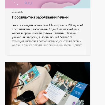
27.07.2026
Профилактика заболеваний печени
Текущая неделя объявлена Минздравом РФ неделей
профилактики заболеваний одной из важнейших
желёз в организме человека – печени. Печень —
уникальный орган, выполняющий более 100
функций, включая детоксикацию, синтез белков и
желчи, а также регуляцию обмена веществ. Однако
ее заболевания, такие как неалкогольная жировая
болезнь печени (НАЖБП), цирроз и гепатиты
становятся все более распространенными. По
данным