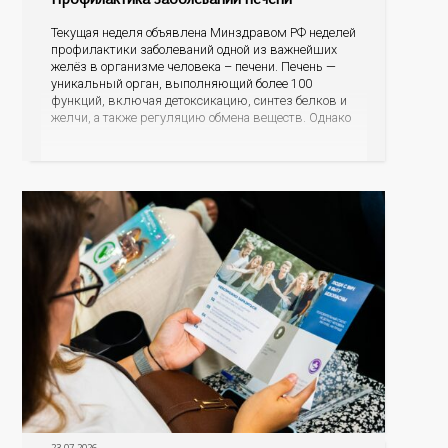
Текущая неделя объявлена Минздравом РФ неделей
профилактики заболеваний одной из важнейших
желёз в организме человека – печени. Печень —
уникальный орган, выполняющий более 100
функций, включая детоксикацию, синтез белков и
желчи, а также регуляцию обмена веществ. Однако
ее заболевания, такие как неалкогольная жировая
болезнь печени (НАЖБП), цирроз и гепатиты
становятся все более распространенными. По
данным
23.07.2026