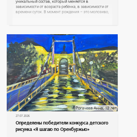
уникальный состав, который меняется в
зависимости от возраста ребёнка, в зависимости от
времени суток. В момент рождения – это молозиво,
а как малыш подрастает – меняется состав белков,
жиров, углеводов, иммунных компонентов,
антигенный состав. Только грудное молоко
содержит
27.07.2026
Определены победители конкурса детского
рисунка «Я шагаю по Оренбуржью»