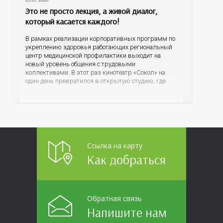
Это не просто лекция, а живой диалог,
который касается каждого!
В рамках реализации корпоративных программ по
укреплению здоровья работающих региональный
центр медицинской профилактики выходит на
новый уровень общения с трудовыми
коллективами. В этот раз кинотеатр «Сокол» на
один день превратился в открытую студию, где
для сотрудников более 10 ведущих предприятий и
организаций области прошло интерактивное ток-
шоу «ВИЧ в деталях». На встречу с работниками
пришла настоящая
Ссылка на карту
Как добраться
Обратная связь
Напишите нам