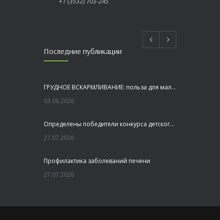
+7 (3532) 703-245
Последние публикации
ГРУДНОЕ ВСКАРМЛИВАНИЕ: польза для малыша и мамы
03.08.2026
Определены победители конкурса детского рисунка «Я шагаю по Оренбуржью»
27.07.2026
Профилактика заболеваний печени
27.07.2026
Это не просто лекция, а живой диалог, который касается каждого!
23.07.2026