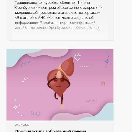
Традиционно конкурс был объявлен 1 июня
Оренбургским центром общественного здоровья и
медицинской профилактики совместно сервисом
«Я шагаю!» с АНО «Контент-центр социальной
информации» Темой для творческих фантазий
детей стало родное Оренбуржье: любимые улицы,
знаковые места, достопримечательности области И
эта тема оказалась для ребят весьма интересной.
На конкурс было прислано почти 400 рисунков из
разных уголков Оренбуржья. С огромной
27.07.2026
Профилактика заболеваний печени