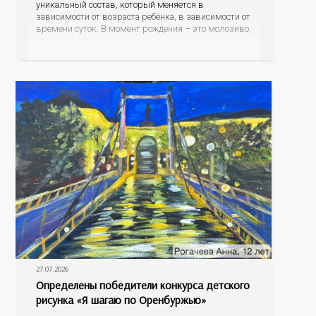
уникальный состав, который меняется в
зависимости от возраста ребёнка, в зависимости от
времени суток. В момент рождения – это молозиво,
а как малыш подрастает – меняется состав белков,
жиров, углеводов, иммунных компонентов,
антигенный состав. Только грудное молоко
содержит
27.07.2026
Определены победители конкурса детского
рисунка «Я шагаю по Оренбуржью»