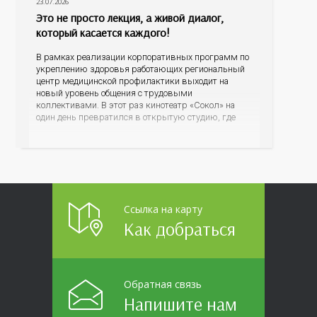
23.07.2026
Это не просто лекция, а живой диалог,
который касается каждого!
В рамках реализации корпоративных программ по
укреплению здоровья работающих региональный
центр медицинской профилактики выходит на
новый уровень общения с трудовыми
коллективами. В этот раз кинотеатр «Сокол» на
один день превратился в открытую студию, где
для сотрудников более 10 ведущих предприятий и
организаций области прошло интерактивное ток-
шоу «ВИЧ в деталях». На встречу с работниками
пришла настоящая
Ссылка на карту
Как добраться
Обратная связь
Напишите нам