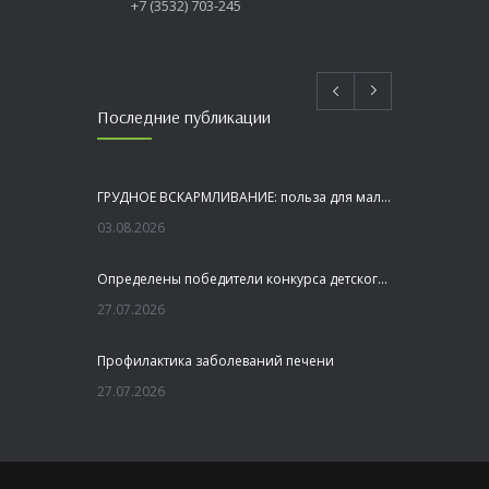
+7 (3532) 703-245
Последние публикации
ГРУДНОЕ ВСКАРМЛИВАНИЕ: польза для малыша и мамы
03.08.2026
Определены победители конкурса детского рисунка «Я шагаю по Оренбуржью»
27.07.2026
Профилактика заболеваний печени
27.07.2026
Это не просто лекция, а живой диалог, который касается каждого!
23.07.2026