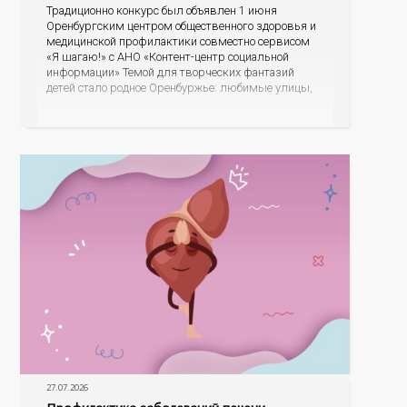
Традиционно конкурс был объявлен 1 июня
Оренбургским центром общественного здоровья и
медицинской профилактики совместно сервисом
«Я шагаю!» с АНО «Контент-центр социальной
информации» Темой для творческих фантазий
детей стало родное Оренбуржье: любимые улицы,
знаковые места, достопримечательности области И
эта тема оказалась для ребят весьма интересной.
На конкурс было прислано почти 400 рисунков из
разных уголков Оренбуржья. С огромной
27.07.2026