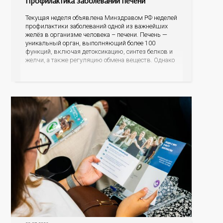
Профилактика заболеваний печени
Текущая неделя объявлена Минздравом РФ неделей
профилактики заболеваний одной из важнейших
желёз в организме человека – печени. Печень —
уникальный орган, выполняющий более 100
функций, включая детоксикацию, синтез белков и
желчи, а также регуляцию обмена веществ. Однако
ее заболевания, такие как неалкогольная жировая
болезнь печени (НАЖБП), цирроз и гепатиты
становятся все более распространенными. По
данным