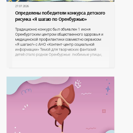
27.07.2026
Определены победители конкурса детского
рисунка «Я шагаю по Оренбуржью»
Традиционно конкурс был объявлен 1 июня
Оренбургским центром общественного здоровья и
медицинской профилактики совместно сервисом
«Я шагаю!» с АНО «Контент-центр социальной
информации» Темой для творческих фантазий
детей стало родное Оренбуржье: любимые улицы,
знаковые места, достопримечательности области И
эта тема оказалась для ребят весьма интересной.
На конкурс было прислано почти 400 рисунков из
разных уголков Оренбуржья. С огромной