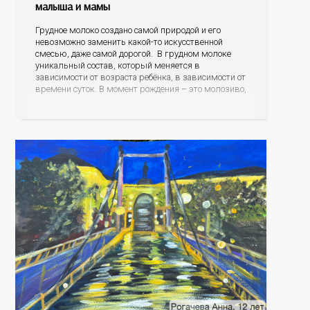
малыша и мамы
Грудное молоко создано самой природой и его
невозможно заменить какой-то искусственной
смесью, даже самой дорогой. В грудном молоке
уникальный состав, который меняется в
зависимости от возраста ребёнка, в зависимости от
времени суток. В момент рождения – это молозиво,
а как малыш подрастает – меняется состав белков,
жиров, углеводов, иммунных компонентов,
антигенный состав. Только грудное молоко
содержит