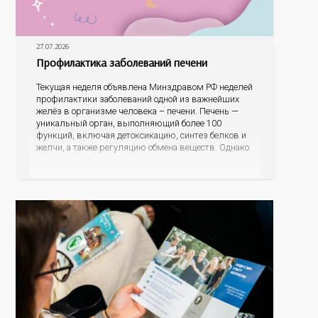
27.07.2026
Профилактика заболеваний печени
Текущая неделя объявлена Минздравом РФ неделей
профилактики заболеваний одной из важнейших
желёз в организме человека – печени. Печень —
уникальный орган, выполняющий более 100
функций, включая детоксикацию, синтез белков и
желчи, а также регуляцию обмена веществ. Однако
ее заболевания, такие как неалкогольная жировая
болезнь печени (НАЖБП), цирроз и гепатиты
становятся все более распространенными. По
данным