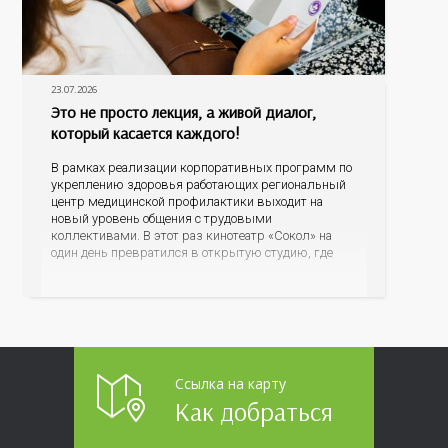
23.07.2026
Это не просто лекция, а живой диалог,
который касается каждого!
В рамках реализации корпоративных программ по
укреплению здоровья работающих региональный
центр медицинской профилактики выходит на
новый уровень общения с трудовыми
коллективами. В этот раз кинотеатр «Сокол» на
один день превратился в открытую студию, где
для сотрудников более 10 ведущих предприятий и
организаций области прошло интерактивное ток-
шоу «ВИЧ в деталях». На встречу с работниками
пришла настоящая
Ссылка на карту
Как добраться