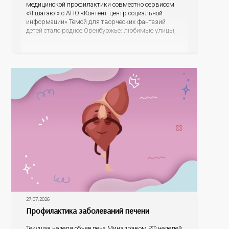
медицинской профилактики совместно сервисом
«Я шагаю!» с АНО «Контент-центр социальной
информации» Темой для творческих фантазий
детей стало родное Оренбуржье: любимые улицы,
знаковые места, достопримечательности области И
эта тема оказалась для ребят весьма интересной.
На конкурс было прислано почти 400 рисунков из
разных уголков Оренбуржья. С огромной
27.07.2026
Профилактика заболеваний печени
Текущая неделя объявлена Минздравом РФ неделей