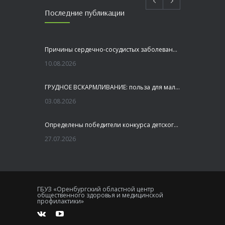
Последние публикации
Причины сердечно-сосудистых заболеваний
10.08.2026
ГРУДНОЕ ВСКАРМЛИВАНИЕ: польза для малыша и мамы
03.08.2026
Определены победители конкурса детского рисунка «Я шагаю по Оренбуржью»
27.07.2026
Профилактика заболеваний печени
27.07.2026
ГБУЗ «Оренбургский областной центр
общественного здоровья и медицинской
Это не просто лекция, а живой диалог, который касается каждого!
профилактики»
23.07.2026