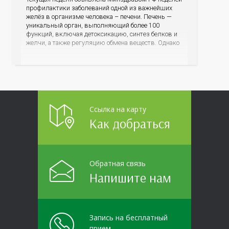
профилактики заболеваний одной из важнейших
желёз в организме человека – печени. Печень —
уникальный орган, выполняющий более 100
функций, включая детоксикацию, синтез белков и
желчи, а также регуляцию обмена веществ. Однако
ее заболевания, такие как неалкогольная жировая
болезнь печени (НАЖБП), цирроз и гепатиты
становятся все более распространенными. По
данным
Ссылка на карту
Как добраться
Обратная связь
Напишите нам
Запись на бесплатный
прием