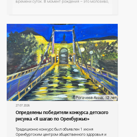
времени суток. В момент рождения – это молозиво,
а как малыш подрастает – меняется состав белков,
жиров, углеводов, иммунных компонентов,
антигенный состав. Только грудное молоко
содержит
27.07.2026
Определены победители конкурса детского
рисунка «Я шагаю по Оренбуржью»
Традиционно конкурс был объявлен 1 июня
Оренбургским центром общественного здоровья и