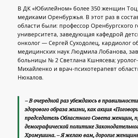
В ДК «Юбилейном» более 350 женщин Тоц
медиками Оренбуржья. В этот раз в сост
области были: профессор Оренбургского 
университета, заведующая кафедрой детс
онколог — Сергей Суходолец, кардиолог 
медицинских наук Людмила Лобанова, за
больницы № 2 Светлана Кшнясева; уролог
Михайленко и врач-психотерапевт област
Нюхалов.
– В очередной раз убеждаюсь в правильност
здорового образа жизни, как акция «Погово
председатель Областного Совета женщин, п
демографической политике Законодательног
Хромушина. – Я желаю вам, дорогие женщины