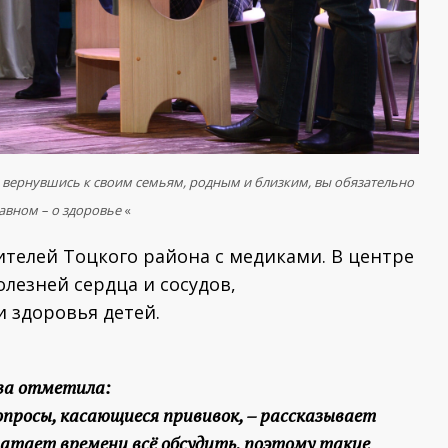
 вернувшись к своим семьям, родным и близким, вы обязательно
авном – о здоровье
«
ителей Тоцкого района с медиками. В центре
езней сердца и сосудов,
 здоровья детей.
ва отметила:
вопросы, касающиеся прививок, – рассказывает
хватает времени всё обсудить, поэтому такие