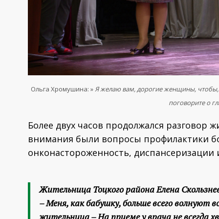
Ольга Хромушина: »
Я желаю вам, дорогие женщины, чтобы,
поговорите о гл
Более двух часов продолжался разговор ж
внимания были вопросы профилактики бол
онконастороженность, диспансеризации и
Жительница Тоцкого района Елена Скользне
– Меня, как бабушку, больше всего волнуют 
жительница – На приеме у врача не всегда 