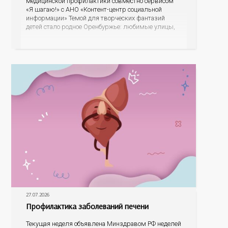
медицинской профилактики совместно сервисом
«Я шагаю!» с АНО «Контент-центр социальной
информации» Темой для творческих фантазий
детей стало родное Оренбуржье: любимые улицы,
знаковые места, достопримечательности области И
эта тема оказалась для ребят весьма интересной.
На конкурс было прислано почти 400 рисунков из
разных уголков Оренбуржья. С огромной
27.07.2026
Профилактика заболеваний печени
Текущая неделя объявлена Минздравом РФ неделей