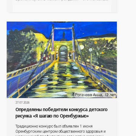
а как малыш подрастает – меняется состав белков,
жиров, углеводов, иммунных компонентов,
антигенный состав. Только грудное молоко
содержит
27.07.2026
Определены победители конкурса детского
рисунка «Я шагаю по Оренбуржью»
Традиционно конкурс был объявлен 1 июня
Оренбургским центром общественного здоровья и