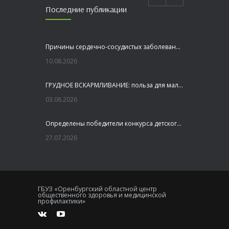
Последние публикации
Причины сердечно-сосудистых заболеваний
10.08.2026
ГРУДНОЕ ВСКАРМЛИВАНИЕ: польза для малыша и мамы
03.08.2026
Определены победители конкурса детского рисунка «Я шагаю по Оренбуржью»
27.07.2026
Профилактика заболеваний печени
27.07.2026
ГБУЗ «Оренбургский областной центр
общественного здоровья и медицинской
Это не просто лекция, а живой диалог, который касается каждого!
профилактики»
23.07.2026