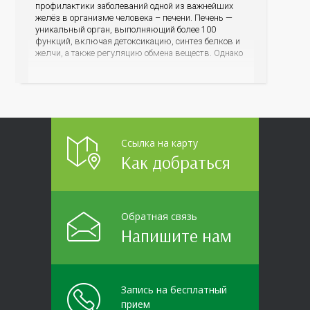
профилактики заболеваний одной из важнейших
желёз в организме человека – печени. Печень —
уникальный орган, выполняющий более 100
функций, включая детоксикацию, синтез белков и
желчи, а также регуляцию обмена веществ. Однако
ее заболевания, такие как неалкогольная жировая
болезнь печени (НАЖБП), цирроз и гепатиты
становятся все более распространенными. По
данным
Ссылка на карту
Как добраться
Обратная связь
Напишите нам
Запись на бесплатный
прием