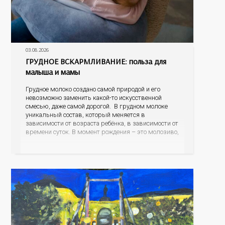
03.08.2026
ГРУДНОЕ ВСКАРМЛИВАНИЕ: польза для
малыша и мамы
Грудное молоко создано самой природой и его
невозможно заменить какой-то искусственной
смесью, даже самой дорогой. В грудном молоке
уникальный состав, который меняется в
зависимости от возраста ребёнка, в зависимости от
времени суток. В момент рождения – это молозиво,
а как малыш подрастает – меняется состав белков,
жиров, углеводов, иммунных компонентов,
антигенный состав. Только грудное молоко
содержит