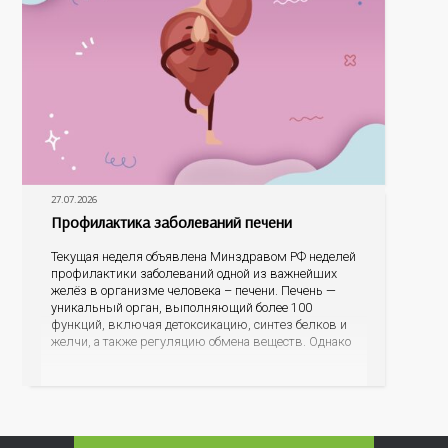
27.07.2026
Профилактика заболеваний печени
Текущая неделя объявлена Минздравом РФ неделей
профилактики заболеваний одной из важнейших
желёз в организме человека – печени. Печень —
уникальный орган, выполняющий более 100
функций, включая детоксикацию, синтез белков и
желчи, а также регуляцию обмена веществ. Однако
ее заболевания, такие как неалкогольная жировая
болезнь печени (НАЖБП), цирроз и гепатиты
становятся все более распространенными. По
данным