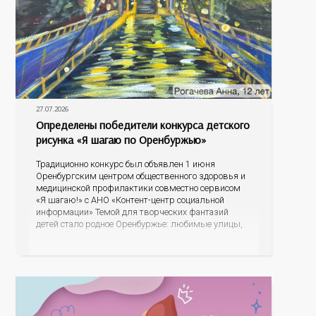
27.07.2026
Определены победители конкурса детского
рисунка «Я шагаю по Оренбуржью»
Традиционно конкурс был объявлен 1 июня
Оренбургским центром общественного здоровья и
медицинской профилактики совместно сервисом
«Я шагаю!» с АНО «Контент-центр социальной
информации» Темой для творческих фантазий
детей стало родное Оренбуржье: любимые улицы,
знаковые места, достопримечательности области И
эта тема оказалась для ребят весьма интересной.
На конкурс было прислано почти 400 рисунков из
разных уголков Оренбуржья. С огромной