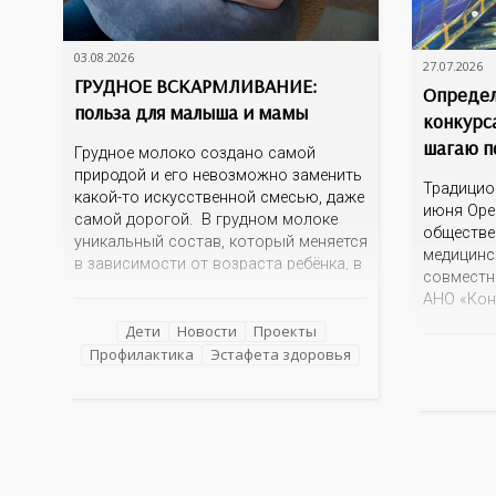
03.08.2026
27.07.2026
ГРУДНОЕ ВСКАРМЛИВАНИЕ:
Определ
польза для малыша и мамы
конкурс
шагаю п
Грудное молоко создано самой
природой и его невозможно заменить
Традицио
какой-то искусственной смесью, даже
июня Оре
самой дорогой. В грудном молоке
обществе
уникальный состав, который меняется
медицинс
в зависимости от возраста ребёнка, в
совместн
зависимости от времени суток. В
АНО «Кон
момент рождения – это молозиво, а
информац
как малыш подрастает – меняется
Дети
Новости
Проекты
фантазий
состав белков, жиров, углеводов,
Профилактика
Эстафета здоровья
Оренбурж
иммунных компонентов, антигенный
знаковые
состав. Только грудное молоко
достопри
содержит
эта тема 
интересн
прислано