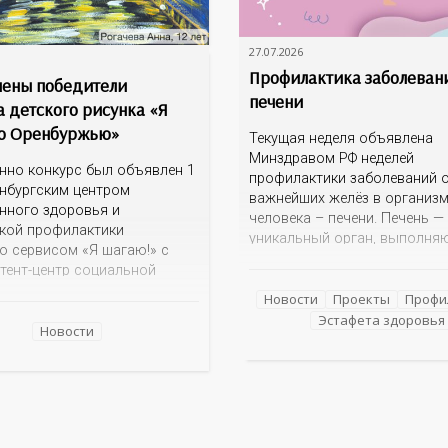
27.07.2026
Профилактика заболеван
ены победители
печени
а детского рисунка «Я
о Оренбуржью»
Текущая неделя объявлена
Минздравом РФ неделей
нно конкурс был объявлен 1
профилактики заболеваний о
нбургским центром
важнейших желёз в организ
нного здоровья и
человека – печени. Печень —
кой профилактики
уникальный орган, выполня
о сервисом «Я шагаю!» с
более 100 функций, включая
тент-центр социальной
детоксикацию, синтез белков
ии» Темой для творческих
а также регуляцию обмена в
Новости
Проекты
Профи
 детей стало родное
Однако ее заболевания, таки
Эстафета здоровья
ье: любимые улицы,
Новости
неалкогольная жировая бол
 места,
печени (НАЖБП), цирроз и г
мечательности области И
становятся все более
оказалась для ребят весьма
распространенными. По да
ой. На конкурс было
 почти 400 рисунков из