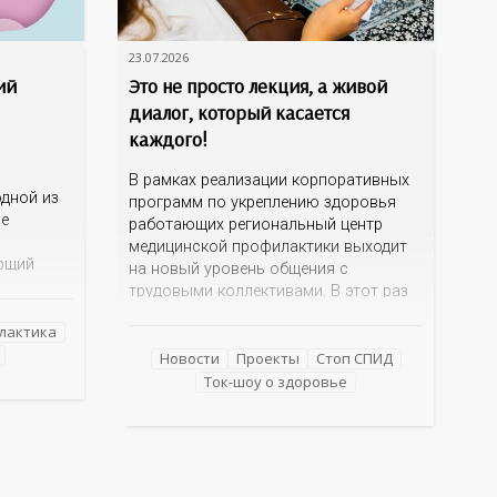
23.07.2026
ий
Это не просто лекция, а живой
диалог, который касается
каждого!
В рамках реализации корпоративных
дной из
программ по укреплению здоровья
ме
работающих региональный центр
медицинской профилактики выходит
ющий
на новый уровень общения с
трудовыми коллективами. В этот раз
 и желчи,
кинотеатр «Сокол» на один день
еществ.
лактика
превратился в открытую студию, где
е как
для сотрудников более 10 ведущих
Новости
Проекты
Стоп СПИД
езнь
предприятий и организаций области
Ток-шоу о здоровье
епатиты
прошло интерактивное ток-шоу «ВИЧ в
деталях». На встречу с работниками
нным
пришла настоящая