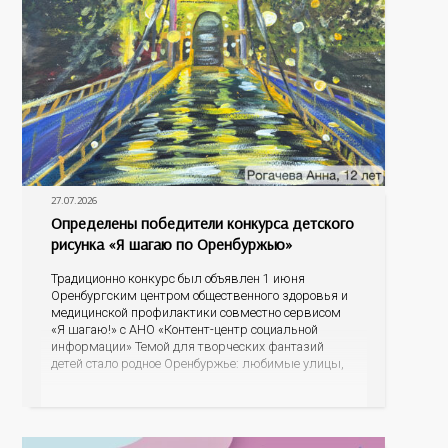
27.07.2026
Определены победители конкурса детского
рисунка «Я шагаю по Оренбуржью»
Традиционно конкурс был объявлен 1 июня
Оренбургским центром общественного здоровья и
медицинской профилактики совместно сервисом
«Я шагаю!» с АНО «Контент-центр социальной
информации» Темой для творческих фантазий
детей стало родное Оренбуржье: любимые улицы,
знаковые места, достопримечательности области И
эта тема оказалась для ребят весьма интересной.
На конкурс было прислано почти 400 рисунков из
разных уголков Оренбуржья. С огромной