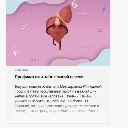
27.07.2026
Профилактика заболеваний печени
Текущая неделя объявлена Минздравом РФ неделей
профилактики заболеваний одной из важнейших
желёз в организме человека – печени. Печень —
уникальный орган, выполняющий более 100
функций, включая детоксикацию, синтез белков и
желчи, а также регуляцию обмена веществ. Однако
ее заболевания, такие как неалкогольная жировая
болезнь печени (НАЖБП), цирроз и гепатиты
становятся все более распространенными. По