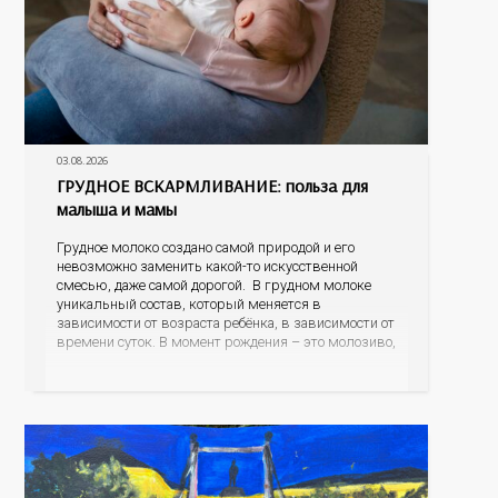
03.08.2026
ГРУДНОЕ ВСКАРМЛИВАНИЕ: польза для
малыша и мамы
Грудное молоко создано самой природой и его
невозможно заменить какой-то искусственной
смесью, даже самой дорогой. В грудном молоке
уникальный состав, который меняется в
зависимости от возраста ребёнка, в зависимости от
времени суток. В момент рождения – это молозиво,
а как малыш подрастает – меняется состав белков,
жиров, углеводов, иммунных компонентов,
антигенный состав. Только грудное молоко
содержит