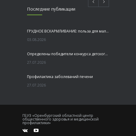
Последние публикации
ГРУДНОЕ ВСКАРМЛИВАНИЕ: польза для малыша и мамы
03.08.2026
Определены победители конкурса детского рисунка «Я шагаю по Оренбуржью»
27.07.2026
Профилактика заболеваний печени
27.07.2026
Это не просто лекция, а живой диалог, который касается каждого!
23.07.2026
ГБУЗ «Оренбургский областной центр
общественного здоровья и медицинской
Как сохранить здоровье головного мозга
профилактики»
20.07.2026