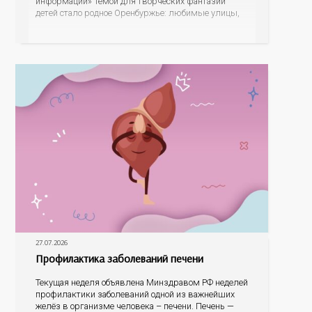
информации» Темой для творческих фантазий
детей стало родное Оренбуржье: любимые улицы,
знаковые места, достопримечательности области И
эта тема оказалась для ребят весьма интересной.
На конкурс было прислано почти 400 рисунков из
разных уголков Оренбуржья. С огромной
27.07.2026
Профилактика заболеваний печени
Текущая неделя объявлена Минздравом РФ неделей
профилактики заболеваний одной из важнейших
желёз в организме человека – печени. Печень —