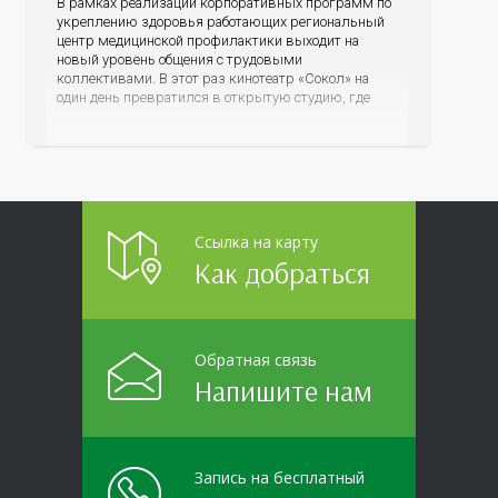
В рамках реализации корпоративных программ по
укреплению здоровья работающих региональный
центр медицинской профилактики выходит на
новый уровень общения с трудовыми
коллективами. В этот раз кинотеатр «Сокол» на
один день превратился в открытую студию, где
для сотрудников более 10 ведущих предприятий и
организаций области прошло интерактивное ток-
шоу «ВИЧ в деталях». На встречу с работниками
пришла настоящая
Ссылка на карту
Как добраться
Обратная связь
Напишите нам
Запись на бесплатный