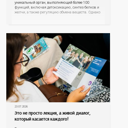
уникальный орган, выполняющий более 100
функций, включая детоксикацию, синтез белков и
желчи, а также регуляцию обмена веществ. Однако
ее заболевания, такие как неалкогольная жировая
болезнь печени (НАЖБП), цирроз и гепатиты
становятся все более распространенными. По
данным
23.07.2026
Это не просто лекция, а живой диалог,
который касается каждого!