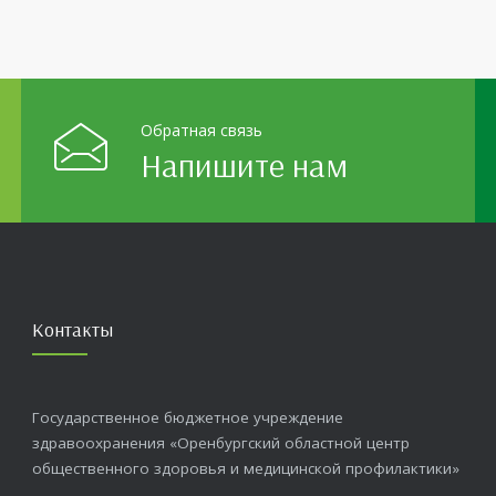
оказалась для ребят весьма
распространенными. По да
ой. На конкурс было
 почти 400 рисунков из
голков Оренбуржья. С
й
Обратная связь
Напишите нам
Контакты
Государственное бюджетное учреждение
здравоохранения «Оренбургский областной центр
общественного здоровья и медицинской профилактики»