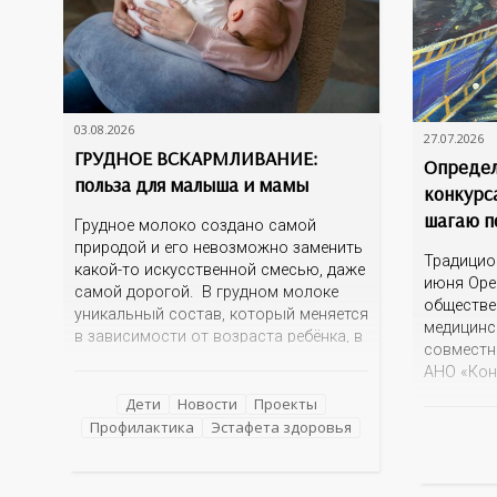
03.08.2026
27.07.2026
ГРУДНОЕ ВСКАРМЛИВАНИЕ:
Определ
польза для малыша и мамы
конкурс
шагаю п
Грудное молоко создано самой
природой и его невозможно заменить
Традицио
какой-то искусственной смесью, даже
июня Оре
самой дорогой. В грудном молоке
обществе
уникальный состав, который меняется
медицинс
в зависимости от возраста ребёнка, в
совместн
зависимости от времени суток. В
АНО «Кон
момент рождения – это молозиво, а
информац
как малыш подрастает – меняется
Дети
Новости
Проекты
фантазий
состав белков, жиров, углеводов,
Профилактика
Эстафета здоровья
Оренбурж
иммунных компонентов, антигенный
знаковые
состав. Только грудное молоко
достопри
содержит