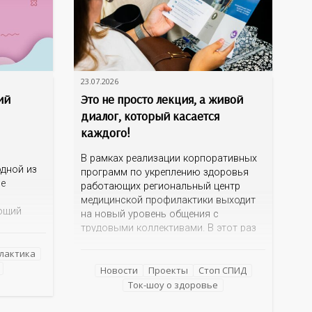
23.07.2026
ий
Это не просто лекция, а живой
диалог, который касается
каждого!
В рамках реализации корпоративных
дной из
программ по укреплению здоровья
ме
работающих региональный центр
медицинской профилактики выходит
ющий
на новый уровень общения с
трудовыми коллективами. В этот раз
 и желчи,
кинотеатр «Сокол» на один день
еществ.
лактика
превратился в открытую студию, где
е как
для сотрудников более 10 ведущих
Новости
Проекты
Стоп СПИД
езнь
предприятий и организаций области
Ток-шоу о здоровье
епатиты
прошло интерактивное ток-шоу «ВИЧ в
деталях». На встречу с работниками