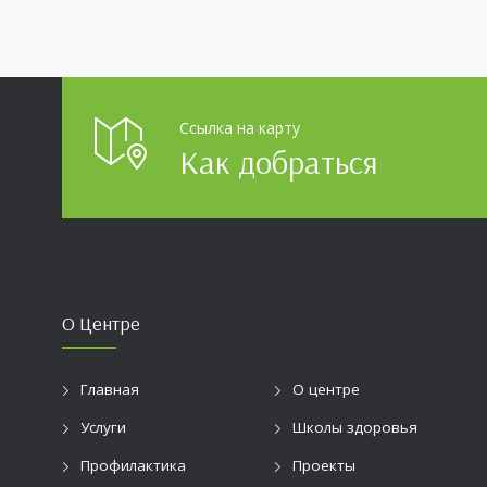
эта тема 
интересн
прислано
разных у
огромно
Ссылка на карту
Как добраться
О Центре
Главная
О центре
Услуги
Школы здоровья
Профилактика
Проекты