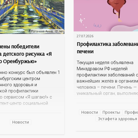
27.07.2026
Профилактика заболеван
ены победители
печени
а детского рисунка «Я
о Оренбуржью»
Текущая неделя объявлена
Минздравом РФ неделей
нно конкурс был объявлен 1
профилактики заболеваний о
нбургским центром
важнейших желёз в организ
нного здоровья и
человека – печени. Печень —
кой профилактики
уникальный орган, выполня
о сервисом «Я шагаю!» с
более 100 функций, включая
тент-центр социальной
детоксикацию, синтез белков
ии» Темой для творческих
а также регуляцию обмена в
Новости
Проекты
Профи
 детей стало родное
Однако ее заболевания, таки
Эстафета здоровья
ье: любимые улицы,
Новости
неалкогольная жировая бол
 места,
печени (НАЖБП), цирроз и г
мечательности области И
становятся все более