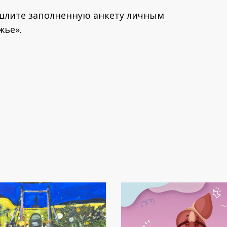
вышлите заполненную анкету личным
жье».