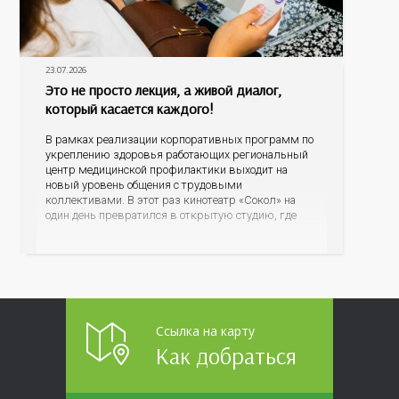
23.07.2026
Это не просто лекция, а живой диалог,
который касается каждого!
В рамках реализации корпоративных программ по
укреплению здоровья работающих региональный
центр медицинской профилактики выходит на
новый уровень общения с трудовыми
коллективами. В этот раз кинотеатр «Сокол» на
один день превратился в открытую студию, где
для сотрудников более 10 ведущих предприятий и
организаций области прошло интерактивное ток-
шоу «ВИЧ в деталях». На встречу с работниками
пришла настоящая
Ссылка на карту
Как добраться