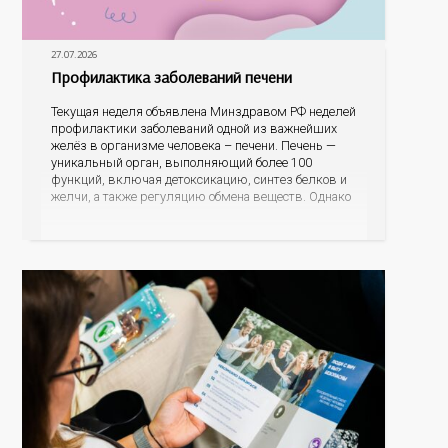
27.07.2026
Профилактика заболеваний печени
Текущая неделя объявлена Минздравом РФ неделей
профилактики заболеваний одной из важнейших
желёз в организме человека – печени. Печень —
уникальный орган, выполняющий более 100
функций, включая детоксикацию, синтез белков и
желчи, а также регуляцию обмена веществ. Однако
ее заболевания, такие как неалкогольная жировая
болезнь печени (НАЖБП), цирроз и гепатиты
становятся все более распространенными. По
данным