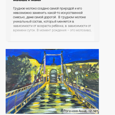
Грудное молоко создано самой природой и его
невозможно заменить какой-то искусственной
смесью, даже самой дорогой. В грудном молоке
уникальный состав, который меняется в
зависимости от возраста ребёнка, в зависимости от
времени суток. В момент рождения – это молозиво,
а как малыш подрастает – меняется состав белков,
жиров, углеводов, иммунных компонентов,
антигенный состав. Только грудное молоко
содержит