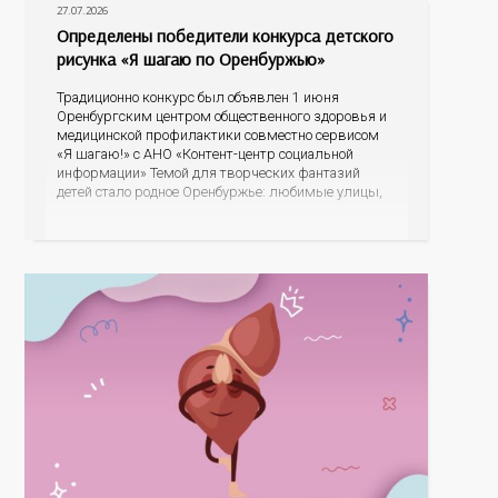
27.07.2026
Определены победители конкурса детского
рисунка «Я шагаю по Оренбуржью»
Традиционно конкурс был объявлен 1 июня
Оренбургским центром общественного здоровья и
медицинской профилактики совместно сервисом
«Я шагаю!» с АНО «Контент-центр социальной
информации» Темой для творческих фантазий
детей стало родное Оренбуржье: любимые улицы,
знаковые места, достопримечательности области И
эта тема оказалась для ребят весьма интересной.
На конкурс было прислано почти 400 рисунков из
разных уголков Оренбуржья. С огромной