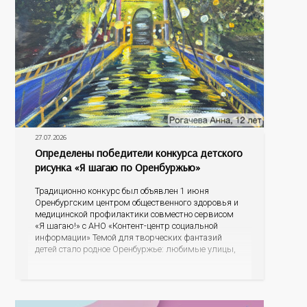
27.07.2026
Определены победители конкурса детского
рисунка «Я шагаю по Оренбуржью»
Традиционно конкурс был объявлен 1 июня
Оренбургским центром общественного здоровья и
медицинской профилактики совместно сервисом
«Я шагаю!» с АНО «Контент-центр социальной
информации» Темой для творческих фантазий
детей стало родное Оренбуржье: любимые улицы,
знаковые места, достопримечательности области И
эта тема оказалась для ребят весьма интересной.
На конкурс было прислано почти 400 рисунков из
разных уголков Оренбуржья. С огромной