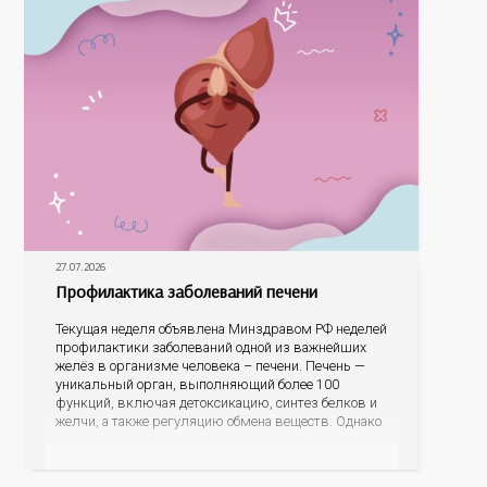
27.07.2026
Профилактика заболеваний печени
Текущая неделя объявлена Минздравом РФ неделей
профилактики заболеваний одной из важнейших
желёз в организме человека – печени. Печень —
уникальный орган, выполняющий более 100
функций, включая детоксикацию, синтез белков и
желчи, а также регуляцию обмена веществ. Однако
ее заболевания, такие как неалкогольная жировая
болезнь печени (НАЖБП), цирроз и гепатиты
становятся все более распространенными. По