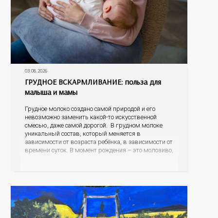
03.08.2026
ГРУДНОЕ ВСКАРМЛИВАНИЕ: польза для
малыша и мамы
Грудное молоко создано самой природой и его
невозможно заменить какой-то искусственной
смесью, даже самой дорогой. В грудном молоке
уникальный состав, который меняется в
зависимости от возраста ребёнка, в зависимости от
времени суток. В момент рождения – это молозиво,
а как малыш подрастает – меняется состав белков,
жиров, углеводов, иммунных компонентов,
антигенный состав. Только грудное молоко
содержит