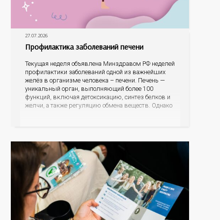
27.07.2026
Профилактика заболеваний печени
Текущая неделя объявлена Минздравом РФ неделей
профилактики заболеваний одной из важнейших
желёз в организме человека – печени. Печень —
уникальный орган, выполняющий более 100
функций, включая детоксикацию, синтез белков и
желчи, а также регуляцию обмена веществ. Однако
ее заболевания, такие как неалкогольная жировая
болезнь печени (НАЖБП), цирроз и гепатиты
становятся все более распространенными. По
данным