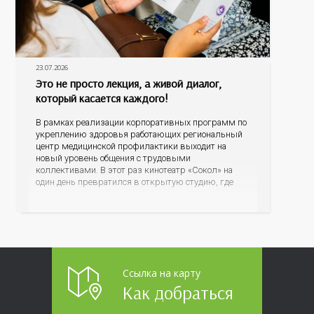
23.07.2026
Это не просто лекция, а живой диалог,
который касается каждого!
В рамках реализации корпоративных программ по
укреплению здоровья работающих региональный
центр медицинской профилактики выходит на
новый уровень общения с трудовыми
коллективами. В этот раз кинотеатр «Сокол» на
один день превратился в открытую студию, где
для сотрудников более 10 ведущих предприятий и
организаций области прошло интерактивное ток-
шоу «ВИЧ в деталях». На встречу с работниками
пришла настоящая
Ссылка на карту
Как добраться