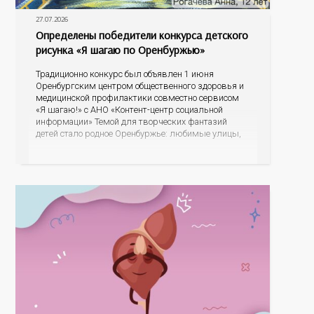
27.07.2026
Определены победители конкурса детского
рисунка «Я шагаю по Оренбуржью»
Традиционно конкурс был объявлен 1 июня
Оренбургским центром общественного здоровья и
медицинской профилактики совместно сервисом
«Я шагаю!» с АНО «Контент-центр социальной
информации» Темой для творческих фантазий
детей стало родное Оренбуржье: любимые улицы,
знаковые места, достопримечательности области И
эта тема оказалась для ребят весьма интересной.
На конкурс было прислано почти 400 рисунков из
разных уголков Оренбуржья. С огромной