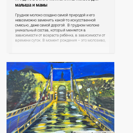
малыша и мамы
Грудное молоко создано самой природой и его
невозможно заменить какой-то искусственной
смесью, даже самой дорогой. В грудном молоке
уникальный состав, который меняется в
зависимости от возраста ребёнка, в зависимости от
времени суток. В момент рождения – это молозиво,
а как малыш подрастает – меняется состав белков,
жиров, углеводов, иммунных компонентов,
антигенный состав. Только грудное молоко
содержит