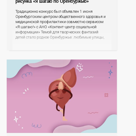
рисунка «Я шагаю по Оренбуржью»
Традиционно конкурс был объявлен 1 июня
Оренбургским центром общественного здоровья и
медицинской профилактики совместно сервисом
«Я шагаю!» с АНО «Контент-центр социальной
информации» Темой для творческих фантазий
детей стало родное Оренбуржье: любимые улицы,
знаковые места, достопримечательности области И
эта тема оказалась для ребят весьма интересной.
На конкурс было прислано почти 400 рисунков из
разных уголков Оренбуржья. С огромной