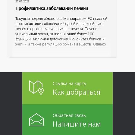
27.07.2026
Профилактика заболеваний печени
Текущая неделя объявлена Минздравом РФ неделей
профилактики заболеваний одной из важнейших
желёз в организме человека – печени. Печень —
уникальный орган, выполняющий более 100
функций, включая детоксикацию, синтез белков и
желчи, а также регуляцию обмена веществ. Однако
ее заболевания, такие как неалкогольная жировая
болезнь печени (НАЖБП), цирроз и гепатиты
становятся все более распространенными. По
данным
Ссылка на карту
Как добраться
Обратная связь
Напишите нам