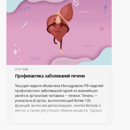
27.07.2026
Профилактика заболеваний печени
Текущая неделя объявлена Минздравом РФ неделей
профилактики заболеваний одной из важнейших
желёз в организме человека – печени. Печень —
уникальный орган, выполняющий более 100
функций, включая детоксикацию, синтез белков и
желчи, а также регуляцию обмена веществ. Однако
ее заболевания, такие как неалкогольная жировая
болезнь печени (НАЖБП), цирроз и гепатиты
становятся все более распространенными. По