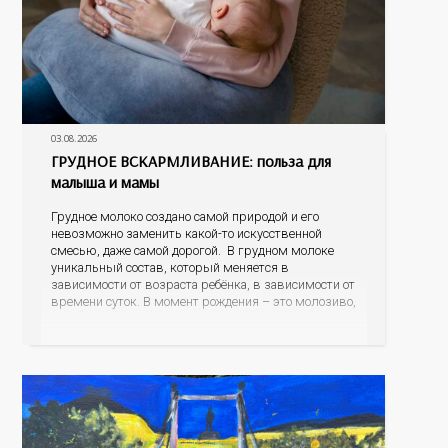
03.08.2026
ГРУДНОЕ ВСКАРМЛИВАНИЕ: польза для
малыша и мамы
Грудное молоко создано самой природой и его
невозможно заменить какой-то искусственной
смесью, даже самой дорогой. В грудном молоке
уникальный состав, который меняется в
зависимости от возраста ребёнка, в зависимости от
времени суток. В момент рождения – это молозиво,
а как малыш подрастает – меняется состав белков,
жиров, углеводов, иммунных компонентов,
антигенный состав. Только грудное молоко
содержит