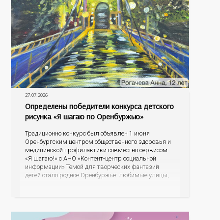
27.07.2026
Определены победители конкурса детского
рисунка «Я шагаю по Оренбуржью»
Традиционно конкурс был объявлен 1 июня
Оренбургским центром общественного здоровья и
медицинской профилактики совместно сервисом
«Я шагаю!» с АНО «Контент-центр социальной
информации» Темой для творческих фантазий
детей стало родное Оренбуржье: любимые улицы,
знаковые места, достопримечательности области И
эта тема оказалась для ребят весьма интересной.
На конкурс было прислано почти 400 рисунков из
разных уголков Оренбуржья. С огромной