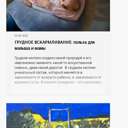
03.08.2026
ГРУДНОЕ ВСКАРМЛИВАНИЕ: польза для
малыша и мамы
Грудное молоко создано самой природой и его
невозможно заменить какой-то искусственной
смесью, даже самой дорогой. В грудном молоке
уникальный состав, который меняется в
зависимости от возраста ребёнка, в зависимости от
времени суток. В момент рождения – это молозиво,
а как малыш подрастает – меняется состав белков,
жиров, углеводов, иммунных компонентов,
антигенный состав. Только грудное молоко
содержит