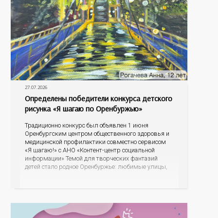
27.07.2026
Определены победители конкурса детского
рисунка «Я шагаю по Оренбуржью»
Традиционно конкурс был объявлен 1 июня
Оренбургским центром общественного здоровья и
медицинской профилактики совместно сервисом
«Я шагаю!» с АНО «Контент-центр социальной
информации» Темой для творческих фантазий
детей стало родное Оренбуржье: любимые улицы,
знаковые места, достопримечательности области И
эта тема оказалась для ребят весьма интересной.
На конкурс было прислано почти 400 рисунков из
разных уголков Оренбуржья. С огромной