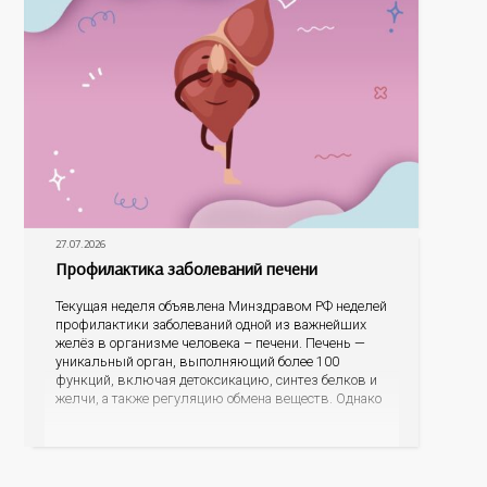
27.07.2026
Профилактика заболеваний печени
Текущая неделя объявлена Минздравом РФ неделей
профилактики заболеваний одной из важнейших
желёз в организме человека – печени. Печень —
уникальный орган, выполняющий более 100
функций, включая детоксикацию, синтез белков и
желчи, а также регуляцию обмена веществ. Однако
ее заболевания, такие как неалкогольная жировая
болезнь печени (НАЖБП), цирроз и гепатиты
становятся все более распространенными. По
данным