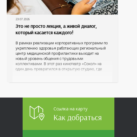
23.07.2026
Это не просто лекция, а живой диалог,
который касается каждого!
В рамках реализации корпоративных программ по
укреплению здоровья работающих региональный
центр медицинской профилактики выходит на
новый уровень общения с трудовыми
коллективами. В этот раз кинотеатр «Сокол» на
один день превратился в открытую студию, где
для сотрудников более 10 ведущих предприятий и
организаций области прошло интерактивное ток-
шоу «ВИЧ в деталях». На встречу с работниками
пришла настоящая
Ссылка на карту
Как добраться