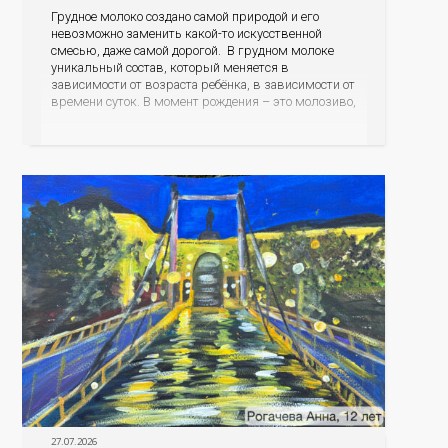
Грудное молоко создано самой природой и его
невозможно заменить какой-то искусственной
смесью, даже самой дорогой. В грудном молоке
уникальный состав, который меняется в
зависимости от возраста ребёнка, в зависимости от
времени суток. В момент рождения – это молозиво,
а как малыш подрастает – меняется состав белков,
жиров, углеводов, иммунных компонентов,
антигенный состав. Только грудное молоко
содержит
27.07.2026