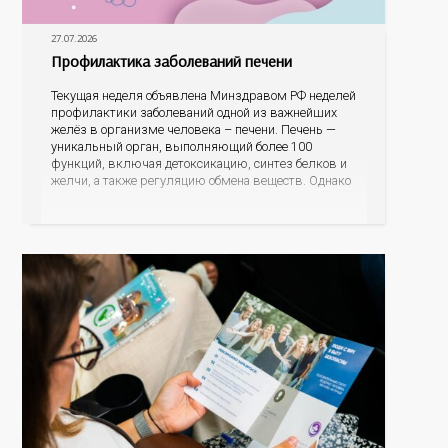
27.07.2026
Профилактика заболеваний печени
Текущая неделя объявлена Минздравом РФ неделей
профилактики заболеваний одной из важнейших
желёз в организме человека – печени. Печень —
уникальный орган, выполняющий более 100
функций, включая детоксикацию, синтез белков и
желчи, а также регуляцию обмена веществ. Однако
ее заболевания, такие как неалкогольная жировая
болезнь печени (НАЖБП), цирроз и гепатиты
становятся все более распространенными. По
данным