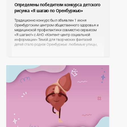
Определены победители конкурса детского
рисунка «Я шагаю по Оренбуржью»
Традиционно конкурс был объявлен 1 июня
Оренбургским центром общественного здоровья и
медицинской профилактики совместно сервисом
«Я шагаю!» с АНО «Контент-центр социальной
информации» Темой для творческих фантазий
детей стало родное Оренбуржье: любимые улицы,
знаковые места, достопримечательности области И
эта тема оказалась для ребят весьма интересной.
На конкурс было прислано почти 400 рисунков из
разных уголков Оренбуржья. С огромной