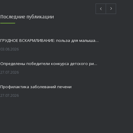
Последние публикации
ГРУДНОЕ ВСКАРМЛИВАНИЕ: польза для малыша и мамы
03.08.2026
Определены победители конкурса детского рисунка «Я шагаю по Оренбуржью»
27.07.2026
Профилактика заболеваний печени
27.07.2026
Это не просто лекция, а живой диалог, который касается каждого!
23.07.2026
Как сохранить здоровье головного мозга