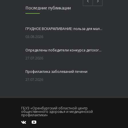
Последние публикации
ГРУДНОЕ ВСКАРМЛИВАНИЕ: польза для малыша и мамы
03.08.2026
Определены победители конкурса детского рисунка «Я шагаю по Оренбуржью»
27.07.2026
Профилактика заболеваний печени
27.07.2026
Это не просто лекция, а живой диалог, который касается каждого!
23.07.2026
ГБУЗ «Оренбургский областной центр
общественного здоровья и медицинской
Как сохранить здоровье головного мозга
профилактики»
20.07.2026