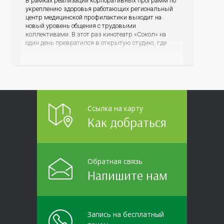
В рамках реализации корпоративных программ по
укреплению здоровья работающих региональный
центр медицинской профилактики выходит на
новый уровень общения с трудовыми
коллективами. В этот раз кинотеатр «Сокол» на
один день превратился в открытую студию, где
для сотрудников более 10 ведущих предприятий и
организаций области прошло интерактивное ток-
шоу «ВИЧ в деталях». На встречу с работниками
пришла настоящая
Ссылка на карту
Как добраться
Обратная связь
Напишите нам
Запись на бесплатный