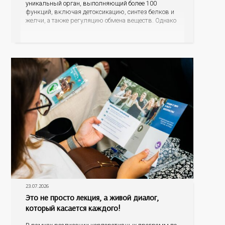
уникальный орган, выполняющий более 100
функций, включая детоксикацию, синтез белков и
желчи, а также регуляцию обмена веществ. Однако
ее заболевания, такие как неалкогольная жировая
болезнь печени (НАЖБП), цирроз и гепатиты
становятся все более распространенными. По
данным
23.07.2026
Это не просто лекция, а живой диалог,
который касается каждого!