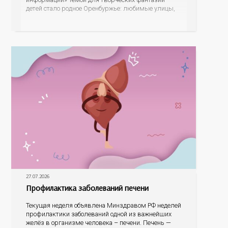
детей стало родное Оренбуржье: любимые улицы,
знаковые места, достопримечательности области И
эта тема оказалась для ребят весьма интересной.
На конкурс было прислано почти 400 рисунков из
разных уголков Оренбуржья. С огромной
27.07.2026
Профилактика заболеваний печени
Текущая неделя объявлена Минздравом РФ неделей
профилактики заболеваний одной из важнейших
желёз в организме человека – печени. Печень —