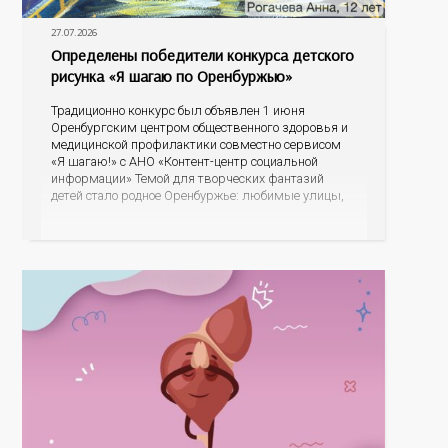
27.07.2026
Определены победители конкурса детского
рисунка «Я шагаю по Оренбуржью»
Традиционно конкурс был объявлен 1 июня
Оренбургским центром общественного здоровья и
медицинской профилактики совместно сервисом
«Я шагаю!» с АНО «Контент-центр социальной
информации» Темой для творческих фантазий
детей стало родное Оренбуржье: любимые улицы,
знаковые места, достопримечательности области И
эта тема оказалась для ребят весьма интересной.
На конкурс было прислано почти 400 рисунков из
разных уголков Оренбуржья. С огромной