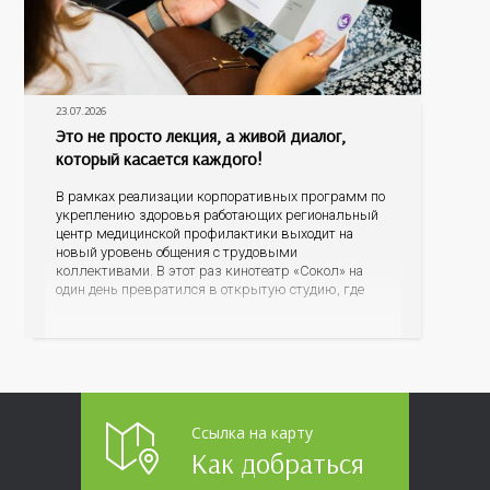
23.07.2026
Это не просто лекция, а живой диалог,
который касается каждого!
В рамках реализации корпоративных программ по
укреплению здоровья работающих региональный
центр медицинской профилактики выходит на
новый уровень общения с трудовыми
коллективами. В этот раз кинотеатр «Сокол» на
один день превратился в открытую студию, где
для сотрудников более 10 ведущих предприятий и
организаций области прошло интерактивное ток-
шоу «ВИЧ в деталях». На встречу с работниками
пришла настоящая
Ссылка на карту
Как добраться