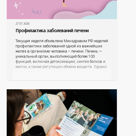
27.07.2026
Профилактика заболеваний печени
Текущая неделя объявлена Минздравом РФ неделей
профилактики заболеваний одной из важнейших
желёз в организме человека – печени. Печень —
уникальный орган, выполняющий более 100
функций, включая детоксикацию, синтез белков и
желчи, а также регуляцию обмена веществ. Однако
ее заболевания, такие как неалкогольная жировая
болезнь печени (НАЖБП), цирроз и гепатиты
становятся все более распространенными. По
данным