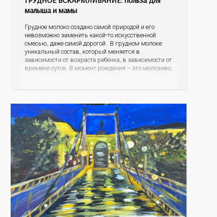
ГРУДНОЕ ВСКАРМЛИВАНИЕ: польза для
малыша и мамы
Грудное молоко создано самой природой и его
невозможно заменить какой-то искусственной
смесью, даже самой дорогой. В грудном молоке
уникальный состав, который меняется в
зависимости от возраста ребёнка, в зависимости от
времени суток. В момент рождения – это молозиво,
а как малыш подрастает – меняется состав белков,
жиров, углеводов, иммунных компонентов,
антигенный состав. Только грудное молоко
содержит