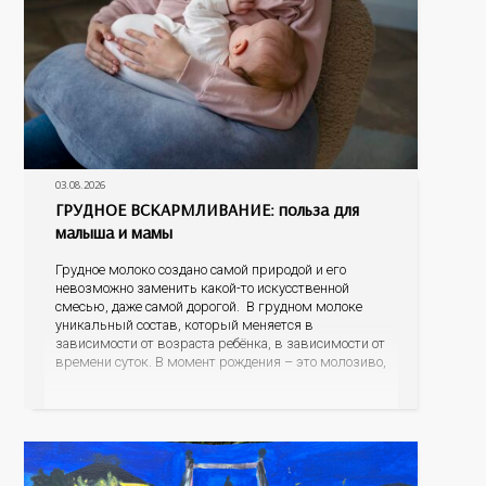
03.08.2026
ГРУДНОЕ ВСКАРМЛИВАНИЕ: польза для
малыша и мамы
Грудное молоко создано самой природой и его
невозможно заменить какой-то искусственной
смесью, даже самой дорогой. В грудном молоке
уникальный состав, который меняется в
зависимости от возраста ребёнка, в зависимости от
времени суток. В момент рождения – это молозиво,
а как малыш подрастает – меняется состав белков,
жиров, углеводов, иммунных компонентов,
антигенный состав. Только грудное молоко
содержит