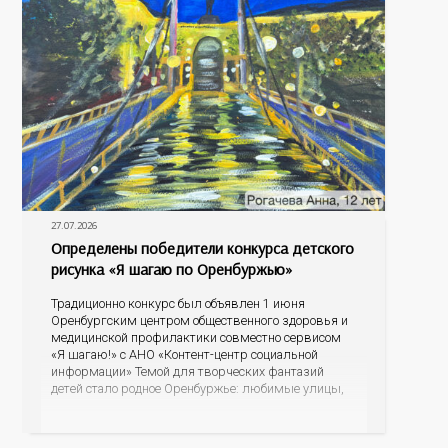
27.07.2026
Определены победители конкурса детского
рисунка «Я шагаю по Оренбуржью»
Традиционно конкурс был объявлен 1 июня
Оренбургским центром общественного здоровья и
медицинской профилактики совместно сервисом
«Я шагаю!» с АНО «Контент-центр социальной
информации» Темой для творческих фантазий
детей стало родное Оренбуржье: любимые улицы,
знаковые места, достопримечательности области И
эта тема оказалась для ребят весьма интересной.
На конкурс было прислано почти 400 рисунков из