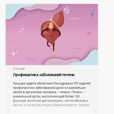
разных уголков Оренбуржья. С огромной
27.07.2026
Профилактика заболеваний печени
Текущая неделя объявлена Минздравом РФ неделей
профилактики заболеваний одной из важнейших
желёз в организме человека – печени. Печень —
уникальный орган, выполняющий более 100
функций, включая детоксикацию, синтез белков и
желчи, а также регуляцию обмена веществ. Однако
ее заболевания, такие как неалкогольная жировая
болезнь печени (НАЖБП), цирроз и гепатиты