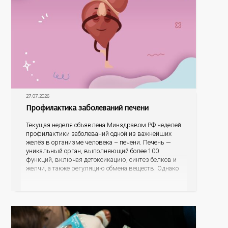
27.07.2026
Профилактика заболеваний печени
Текущая неделя объявлена Минздравом РФ неделей
профилактики заболеваний одной из важнейших
желёз в организме человека – печени. Печень —
уникальный орган, выполняющий более 100
функций, включая детоксикацию, синтез белков и
желчи, а также регуляцию обмена веществ. Однако
ее заболевания, такие как неалкогольная жировая
болезнь печени (НАЖБП), цирроз и гепатиты
становятся все более распространенными. По
данным