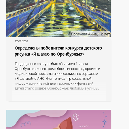
27.07.2026
Определены победители конкурса детского
рисунка «Я шагаю по Оренбуржью»
Традиционно конкурс был объявлен 1 июня
Оренбургским центром общественного здоровья и
медицинской профилактики совместно сервисом
«Я шагаю!» с АНО «Контент-центр социальной
информации» Темой для творческих фантазий
детей стало родное Оренбуржье: любимые улицы,
знаковые места, достопримечательности области И
эта тема оказалась для ребят весьма интересной.
На конкурс было прислано почти 400 рисунков из
разных уголков Оренбуржья. С огромной