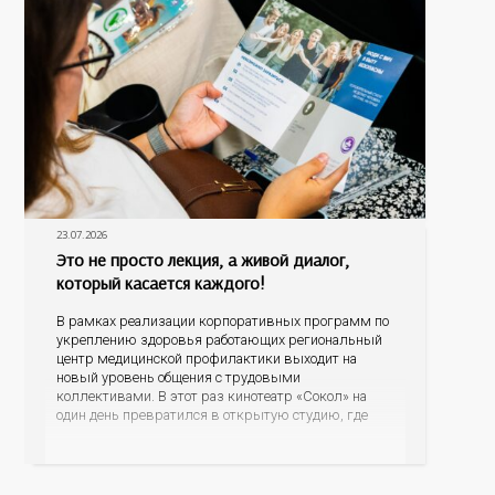
23.07.2026
Это не просто лекция, а живой диалог,
который касается каждого!
В рамках реализации корпоративных программ по
укреплению здоровья работающих региональный
центр медицинской профилактики выходит на
новый уровень общения с трудовыми
коллективами. В этот раз кинотеатр «Сокол» на
один день превратился в открытую студию, где
для сотрудников более 10 ведущих предприятий и
организаций области прошло интерактивное ток-
шоу «ВИЧ в деталях». На встречу с работниками
пришла настоящая