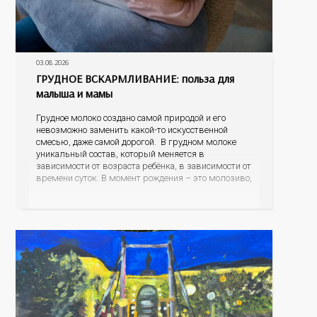
03.08.2026
ГРУДНОЕ ВСКАРМЛИВАНИЕ: польза для
малыша и мамы
Грудное молоко создано самой природой и его
невозможно заменить какой-то искусственной
смесью, даже самой дорогой. В грудном молоке
уникальный состав, который меняется в
зависимости от возраста ребёнка, в зависимости от
времени суток. В момент рождения – это молозиво,
а как малыш подрастает – меняется состав белков,
жиров, углеводов, иммунных компонентов,
антигенный состав. Только грудное молоко
содержит