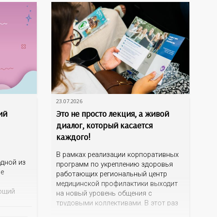
23.07.2026
ий
Это не просто лекция, а живой
диалог, который касается
каждого!
В рамках реализации корпоративных
дной из
программ по укреплению здоровья
ме
работающих региональный центр
медицинской профилактики выходит
ющий
на новый уровень общения с
трудовыми коллективами. В этот раз
 и желчи,
кинотеатр «Сокол» на один день