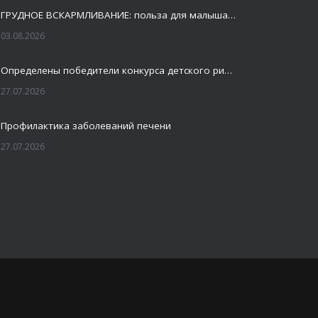
ГРУДНОЕ ВСКАРМЛИВАНИЕ: польза для малыша и мамы
03.08.2026
Определены победители конкурса детского рисунка «Я шагаю по Оренбуржью»
27.07.2026
Профилактика заболеваний печени
27.07.2026
Это не просто лекция, а живой диалог, который касается каждого!
23.07.2026
Как сохранить здоровье головного мозга
20.07.2026
Общественное здоровье в центре внимания «Большого женсовета» в Оренбурге
17.07.2026