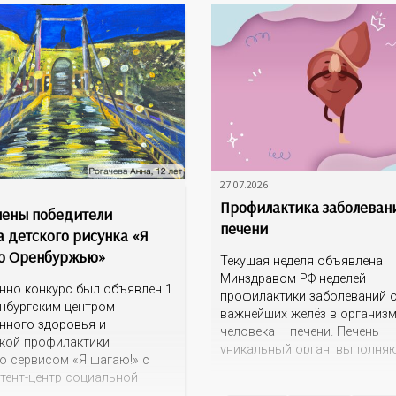
27.07.2026
Профилактика заболеван
ены победители
печени
а детского рисунка «Я
о Оренбуржью»
Текущая неделя объявлена
Минздравом РФ неделей
нно конкурс был объявлен 1
профилактики заболеваний о
нбургским центром
важнейших желёз в организ
нного здоровья и
человека – печени. Печень —
кой профилактики
уникальный орган, выполня
о сервисом «Я шагаю!» с
более 100 функций, включая
тент-центр социальной
детоксикацию, синтез белков
ии» Темой для творческих