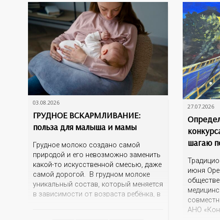
03.08.2026
27.07.2026
ГРУДНОЕ ВСКАРМЛИВАНИЕ:
Определ
польза для малыша и мамы
конкурс
шагаю п
Грудное молоко создано самой
природой и его невозможно заменить
Традицио
какой-то искусственной смесью, даже
июня Оре
самой дорогой. В грудном молоке
обществе
уникальный состав, который меняется
медицинс
в зависимости от возраста ребёнка, в
совместн
зависимости от времени суток. В
АНО «Кон
момент рождения – это молозиво, а
информац