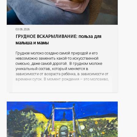
03.08.2026
ГРУДНОЕ ВСКАРМЛИВАНИЕ: польза для
малыша и мамы
Грудное молоко создано самой природой и его
невозможно заменить какой-то искусственной
смесью, даже самой дорогой. В грудном молоке
уникальный состав, который меняется в
зависимости от возраста ребёнка, в зависимости от
времени суток. В момент рождения – это молозиво,
а как малыш подрастает – меняется состав белков,
жиров, углеводов, иммунных компонентов,
антигенный состав. Только грудное молоко
содержит