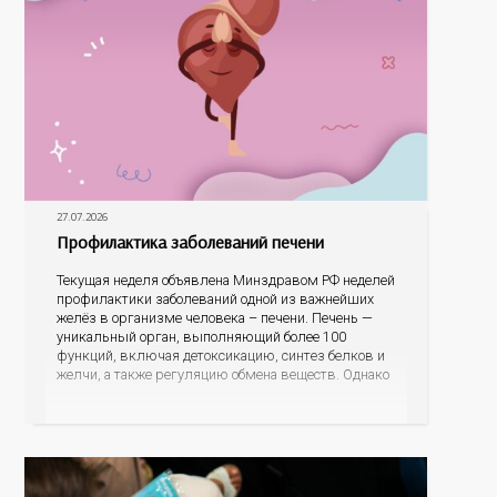
27.07.2026
Профилактика заболеваний печени
Текущая неделя объявлена Минздравом РФ неделей
профилактики заболеваний одной из важнейших
желёз в организме человека – печени. Печень —
уникальный орган, выполняющий более 100
функций, включая детоксикацию, синтез белков и
желчи, а также регуляцию обмена веществ. Однако
ее заболевания, такие как неалкогольная жировая
болезнь печени (НАЖБП), цирроз и гепатиты
становятся все более распространенными. По
данным