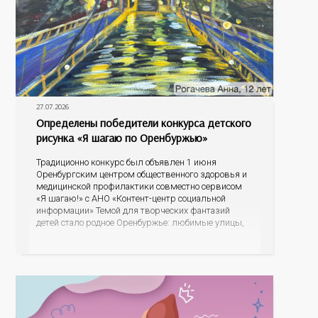
27.07.2026
Определены победители конкурса детского
рисунка «Я шагаю по Оренбуржью»
Традиционно конкурс был объявлен 1 июня
Оренбургским центром общественного здоровья и
медицинской профилактики совместно сервисом
«Я шагаю!» с АНО «Контент-центр социальной
информации» Темой для творческих фантазий
детей стало родное Оренбуржье: любимые улицы,
знаковые места, достопримечательности области И
эта тема оказалась для ребят весьма интересной.
На конкурс было прислано почти 400 рисунков из
разных уголков Оренбуржья. С огромной