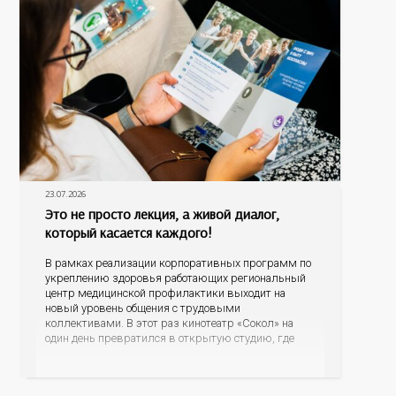
23.07.2026
Это не просто лекция, а живой диалог,
который касается каждого!
В рамках реализации корпоративных программ по
укреплению здоровья работающих региональный
центр медицинской профилактики выходит на
новый уровень общения с трудовыми
коллективами. В этот раз кинотеатр «Сокол» на
один день превратился в открытую студию, где
для сотрудников более 10 ведущих предприятий и
организаций области прошло интерактивное ток-
шоу «ВИЧ в деталях». На встречу с работниками