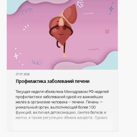
27.07.2026
Профилактика заболеваний печени
Текущая неделя объявлена Минздравом РФ неделей
профилактики заболеваний одной из важнейших
желёз в организме человека – печени. Печень —
уникальный орган, выполняющий более 100
функций, включая детоксикацию, синтез белков и
желчи, а также регуляцию обмена веществ. Однако
ее заболевания, такие как неалкогольная жировая
болезнь печени (НАЖБП), цирроз и гепатиты
становятся все более распространенными. По