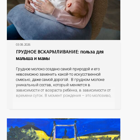
03.08.2026
ГРУДНОЕ ВСКАРМЛИВАНИЕ: польза для
малыша и мамы
Грудное молоко создано самой природой и его
невозможно заменить какой-то искусственной
смесью, даже самой дорогой. В грудном молоке
уникальный состав, который меняется в
зависимости от возраста ребёнка, в зависимости от
времени суток. В момент рождения – это молозиво,
а как малыш подрастает – меняется состав белков,
жиров, углеводов, иммунных компонентов,
антигенный состав. Только грудное молоко
содержит