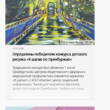
27.07.2026
Определены победители конкурса детского
рисунка «Я шагаю по Оренбуржью»
Традиционно конкурс был объявлен 1 июня
Оренбургским центром общественного здоровья и
медицинской профилактики совместно сервисом
«Я шагаю!» с АНО «Контент-центр социальной
информации» Темой для творческих фантазий
детей стало родное Оренбуржье: любимые улицы,
знаковые места, достопримечательности области И
эта тема оказалась для ребят весьма интересной.
На конкурс было прислано почти 400 рисунков из
разных уголков Оренбуржья. С огромной