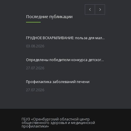
Последние публикации
ГРУДНОЕ ВСКАРМЛИВАНИЕ: польза для малыша и мамы
03.08.2026
Определены победители конкурса детского рисунка «Я шагаю по Оренбуржью»
27.07.2026
Профилактика заболеваний печени
27.07.2026
Это не просто лекция, а живой диалог, который касается каждого!
23.07.2026
ГБУЗ «Оренбургский областной центр
общественного здоровья и медицинской
Как сохранить здоровье головного мозга
профилактики»