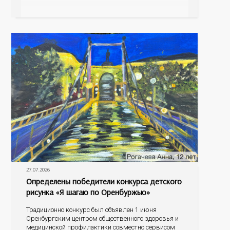
а как малыш подрастает – меняется состав белков,
жиров, углеводов, иммунных компонентов,
антигенный состав. Только грудное молоко
содержит
27.07.2026
Определены победители конкурса детского
рисунка «Я шагаю по Оренбуржью»
Традиционно конкурс был объявлен 1 июня
Оренбургским центром общественного здоровья и
медицинской профилактики совместно сервисом