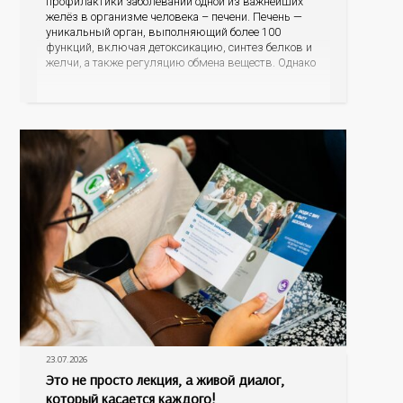
профилактики заболеваний одной из важнейших
желёз в организме человека – печени. Печень —
уникальный орган, выполняющий более 100
функций, включая детоксикацию, синтез белков и
желчи, а также регуляцию обмена веществ. Однако
ее заболевания, такие как неалкогольная жировая
болезнь печени (НАЖБП), цирроз и гепатиты
становятся все более распространенными. По
данным
23.07.2026
Это не просто лекция, а живой диалог,
который касается каждого!