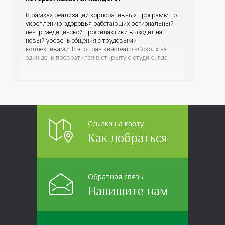
В рамках реализации корпоративных программ по
укреплению здоровья работающих региональный
центр медицинской профилактики выходит на
новый уровень общения с трудовыми
коллективами. В этот раз кинотеатр «Сокол» на
один день превратился в открытую студию, где
для сотрудников более 10 ведущих предприятий и
организаций области прошло интерактивное ток-
шоу «ВИЧ в деталях». На встречу с работниками
пришла настоящая
Ссылка на карту
Как добраться
Обратная связь
Напишите нам