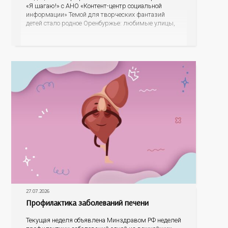
«Я шагаю!» с АНО «Контент-центр социальной
информации» Темой для творческих фантазий
детей стало родное Оренбуржье: любимые улицы,
знаковые места, достопримечательности области И
эта тема оказалась для ребят весьма интересной.
На конкурс было прислано почти 400 рисунков из
разных уголков Оренбуржья. С огромной
27.07.2026
Профилактика заболеваний печени
Текущая неделя объявлена Минздравом РФ неделей