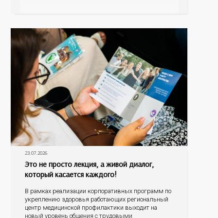
ее заболевания, такие как неалкогольная жировая
болезнь печени (НАЖБП), цирроз и гепатиты
становятся все более распространенными. По
данным
23.07.2026
Это не просто лекция, а живой диалог,
который касается каждого!
В рамках реализации корпоративных программ по
укреплению здоровья работающих региональный
центр медицинской профилактики выходит на
новый уровень общения с трудовыми