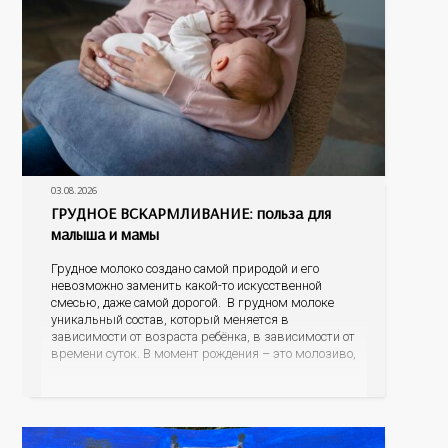
03.08.2026
ГРУДНОЕ ВСКАРМЛИВАНИЕ: польза для
малыша и мамы
Грудное молоко создано самой природой и его
невозможно заменить какой-то искусственной
смесью, даже самой дорогой. В грудном молоке
уникальный состав, который меняется в
зависимости от возраста ребёнка, в зависимости от
времени суток. В момент рождения – это молозиво,
а как малыш подрастает – меняется состав белков,
жиров, углеводов, иммунных компонентов,
антигенный состав. Только грудное молоко
содержит