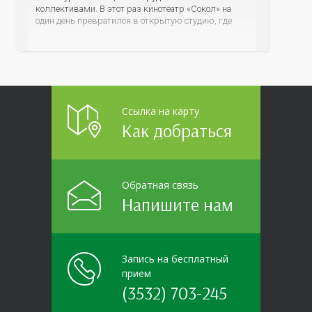
коллективами. В этот раз кинотеатр «Сокол» на
один день превратился в открытую студию, где
для сотрудников более 10 ведущих предприятий и
организаций области прошло интерактивное ток-
шоу «ВИЧ в деталях». На встречу с работниками
пришла настоящая
Ссылка на карту
Как добраться
Обратная связь
Напишите нам
Запись на бесплатный
прием
(3532) 703-245