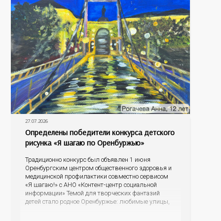
27.07.2026
Определены победители конкурса детского
рисунка «Я шагаю по Оренбуржью»
Традиционно конкурс был объявлен 1 июня
Оренбургским центром общественного здоровья и
медицинской профилактики совместно сервисом
«Я шагаю!» с АНО «Контент-центр социальной
информации» Темой для творческих фантазий
детей стало родное Оренбуржье: любимые улицы,
знаковые места, достопримечательности области И
эта тема оказалась для ребят весьма интересной.