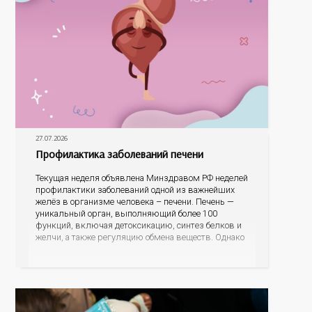
27.07.2026
Профилактика заболеваний печени
Текущая неделя объявлена Минздравом РФ неделей
профилактики заболеваний одной из важнейших
желёз в организме человека – печени. Печень —
уникальный орган, выполняющий более 100
функций, включая детоксикацию, синтез белков и
желчи, а также регуляцию обмена веществ. Однако
ее заболевания, такие как неалкогольная жировая
болезнь печени (НАЖБП), цирроз и гепатиты
становятся все более распространенными. По
данным