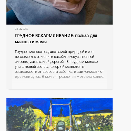
03.08.2026
ГРУДНОЕ ВСКАРМЛИВАНИЕ: польза для
малыша и мамы
Грудное молоко создано самой природой и его
невозможно заменить какой-то искусственной
смесью, даже самой дорогой. В грудном молоке
уникальный состав, который меняется в
зависимости от возраста ребёнка, в зависимости от
времени суток. В момент рождения – это молозиво,
а как малыш подрастает – меняется состав белков,
жиров, углеводов, иммунных компонентов,
антигенный состав. Только грудное молоко
содержит