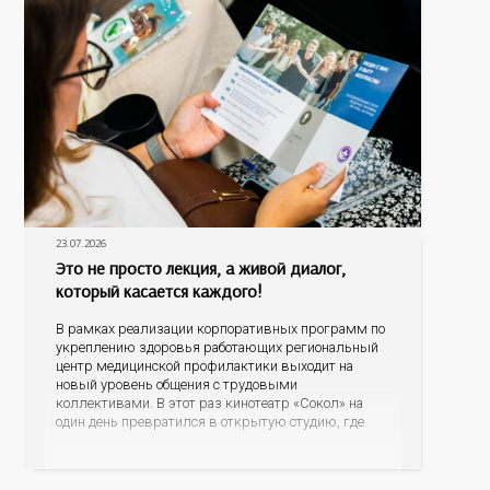
23.07.2026
Это не просто лекция, а живой диалог,
который касается каждого!
В рамках реализации корпоративных программ по
укреплению здоровья работающих региональный
центр медицинской профилактики выходит на
новый уровень общения с трудовыми
коллективами. В этот раз кинотеатр «Сокол» на
один день превратился в открытую студию, где
для сотрудников более 10 ведущих предприятий и
организаций области прошло интерактивное ток-
шоу «ВИЧ в деталях». На встречу с работниками