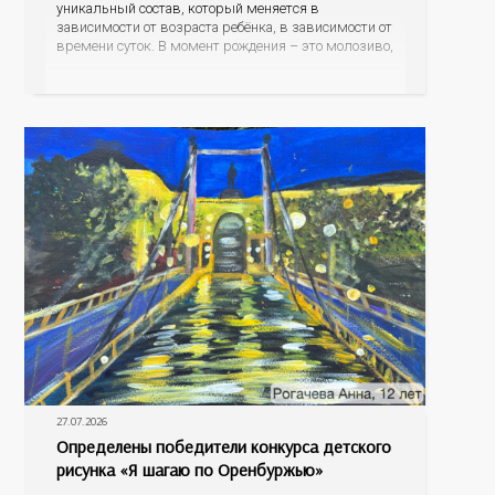
уникальный состав, который меняется в
зависимости от возраста ребёнка, в зависимости от
времени суток. В момент рождения – это молозиво,
а как малыш подрастает – меняется состав белков,
жиров, углеводов, иммунных компонентов,
антигенный состав. Только грудное молоко
содержит
27.07.2026
Определены победители конкурса детского
рисунка «Я шагаю по Оренбуржью»