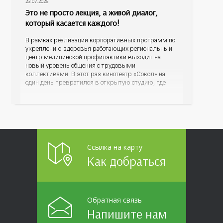
23.07.2026
Это не просто лекция, а живой диалог,
который касается каждого!
В рамках реализации корпоративных программ по
укреплению здоровья работающих региональный
центр медицинской профилактики выходит на
новый уровень общения с трудовыми
коллективами. В этот раз кинотеатр «Сокол» на
один день превратился в открытую студию, где
для сотрудников более 10 ведущих предприятий и
организаций области прошло интерактивное ток-
шоу «ВИЧ в деталях». На встречу с работниками
пришла настоящая
Ссылка на карту
Как добраться
Обратная связь
Напишите нам