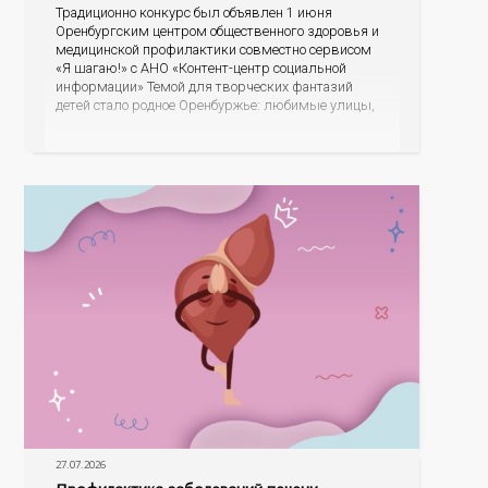
Традиционно конкурс был объявлен 1 июня
Оренбургским центром общественного здоровья и
медицинской профилактики совместно сервисом
«Я шагаю!» с АНО «Контент-центр социальной
информации» Темой для творческих фантазий
детей стало родное Оренбуржье: любимые улицы,
знаковые места, достопримечательности области И
эта тема оказалась для ребят весьма интересной.
На конкурс было прислано почти 400 рисунков из
разных уголков Оренбуржья. С огромной
27.07.2026