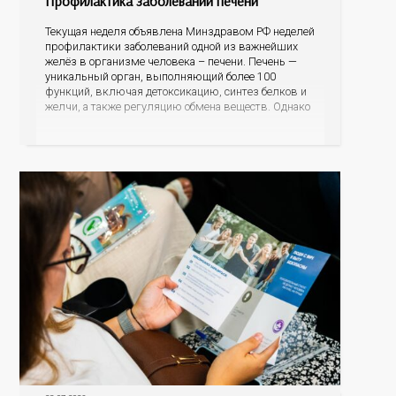
Профилактика заболеваний печени
Текущая неделя объявлена Минздравом РФ неделей
профилактики заболеваний одной из важнейших
желёз в организме человека – печени. Печень —
уникальный орган, выполняющий более 100
функций, включая детоксикацию, синтез белков и
желчи, а также регуляцию обмена веществ. Однако
ее заболевания, такие как неалкогольная жировая
болезнь печени (НАЖБП), цирроз и гепатиты
становятся все более распространенными. По
данным