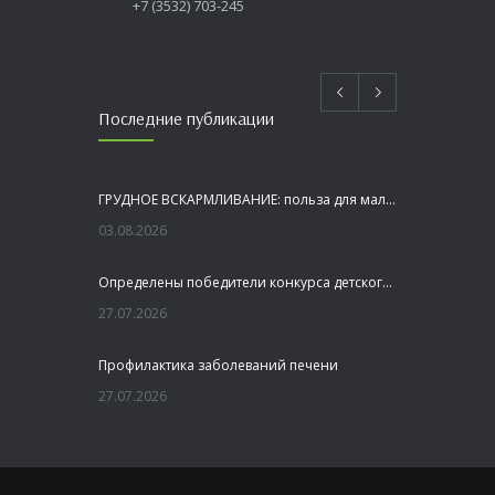
+7 (3532) 703-245
Последние публикации
ГРУДНОЕ ВСКАРМЛИВАНИЕ: польза для малыша и мамы
03.08.2026
Определены победители конкурса детского рисунка «Я шагаю по Оренбуржью»
27.07.2026
Профилактика заболеваний печени
27.07.2026
Это не просто лекция, а живой диалог, который касается каждого!
23.07.2026