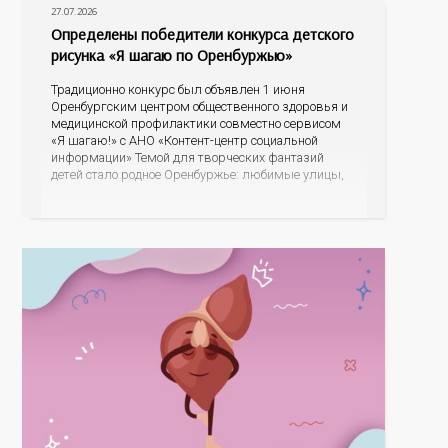
27.07.2026
Определены победители конкурса детского
рисунка «Я шагаю по Оренбуржью»
Традиционно конкурс был объявлен 1 июня
Оренбургским центром общественного здоровья и
медицинской профилактики совместно сервисом
«Я шагаю!» с АНО «Контент-центр социальной
информации» Темой для творческих фантазий
детей стало родное Оренбуржье: любимые улицы,
знаковые места, достопримечательности области И
эта тема оказалась для ребят весьма интересной.
На конкурс было прислано почти 400 рисунков из
разных уголков Оренбуржья. С огромной