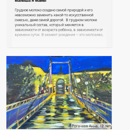
Грудное молоко создано самой природой и его
невозможно заменить какой-то искусственной
смесью, даже самой дорогой. В грудном молоке
уникальный состав, который меняется в
зависимости от возраста ребёнка, в зависимости от
времени суток. В момент рождения – это молозиво,
а как малыш подрастает – меняется состав белков,
жиров, углеводов, иммунных компонентов,
антигенный состав. Только грудное молоко
содержит