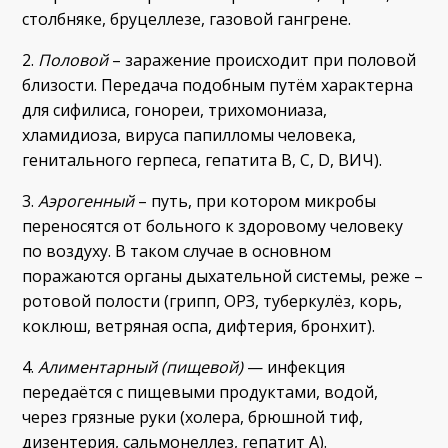
столбняке, бруцеллезе, газовой гангрене.
2.
Половой
– заражение происходит при половой
близости. Передача подобным путём характерна
для сифилиса, гонореи, трихомониаза,
хламидиоза, вируса папилломы человека,
генитального герпеса, гепатита В, С, D, ВИЧ).
3.
Аэрогенный
– путь, при котором микробы
переносятся от больного к здоровому человеку
по воздуху. В таком случае в основном
поражаются органы дыхательной системы, реже –
ротовой полости (грипп, ОРЗ, туберкулёз, корь,
коклюш, ветряная оспа, дифтерия, бронхит).
4.
Алиментарный (пищевой)
— инфекция
передаётся с пищевыми продуктами, водой,
через грязные руки (холера, брюшной тиф,
дизентерия, сальмонеллез, гепатит А).