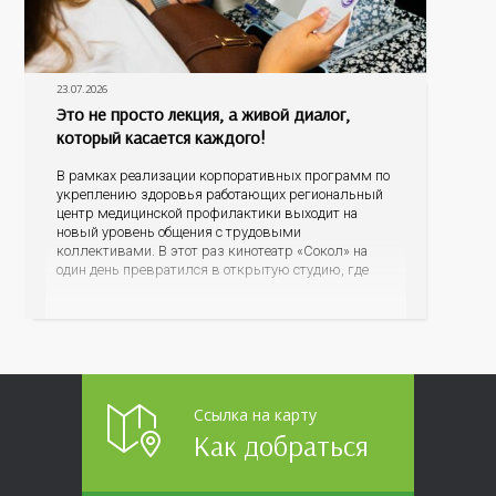
23.07.2026
Это не просто лекция, а живой диалог,
который касается каждого!
В рамках реализации корпоративных программ по
укреплению здоровья работающих региональный
центр медицинской профилактики выходит на
новый уровень общения с трудовыми
коллективами. В этот раз кинотеатр «Сокол» на
один день превратился в открытую студию, где
для сотрудников более 10 ведущих предприятий и
организаций области прошло интерактивное ток-
шоу «ВИЧ в деталях». На встречу с работниками
пришла настоящая
Ссылка на карту
Как добраться