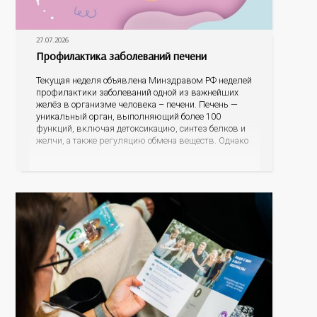
27.07.2026
Профилактика заболеваний печени
Текущая неделя объявлена Минздравом РФ неделей
профилактики заболеваний одной из важнейших
желёз в организме человека – печени. Печень —
уникальный орган, выполняющий более 100
функций, включая детоксикацию, синтез белков и
желчи, а также регуляцию обмена веществ. Однако
ее заболевания, такие как неалкогольная жировая
болезнь печени (НАЖБП), цирроз и гепатиты
становятся все более распространенными. По
данным