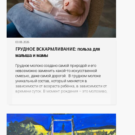
03.08.2026
ГРУДНОЕ ВСКАРМЛИВАНИЕ: польза для
малыша и мамы
Грудное молоко создано самой природой и его
невозможно заменить какой-то искусственной
смесью, даже самой дорогой. В грудном молоке
уникальный состав, который меняется в
зависимости от возраста ребёнка, в зависимости от
времени суток. В момент рождения – это молозиво,
а как малыш подрастает – меняется состав белков,
жиров, углеводов, иммунных компонентов,
антигенный состав. Только грудное молоко
содержит