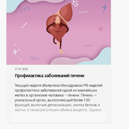
27.07.2026
Профилактика заболеваний печени
Текущая неделя объявлена Минздравом РФ неделей
профилактики заболеваний одной из важнейших
желёз в организме человека – печени. Печень —
уникальный орган, выполняющий более 100
функций, включая детоксикацию, синтез белков и
желчи, а также регуляцию обмена веществ. Однако
ее заболевания, такие как неалкогольная жировая
болезнь печени (НАЖБП), цирроз и гепатиты
становятся все более распространенными. По