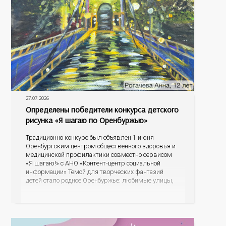
27.07.2026
Определены победители конкурса детского
рисунка «Я шагаю по Оренбуржью»
Традиционно конкурс был объявлен 1 июня
Оренбургским центром общественного здоровья и
медицинской профилактики совместно сервисом
«Я шагаю!» с АНО «Контент-центр социальной
информации» Темой для творческих фантазий
детей стало родное Оренбуржье: любимые улицы,
знаковые места, достопримечательности области И
эта тема оказалась для ребят весьма интересной.
На конкурс было прислано почти 400 рисунков из
разных уголков Оренбуржья. С огромной