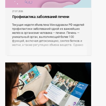
27.07.2026
Профилактика заболеваний печени
Текущая неделя объявлена Минздравом РФ неделей
профилактики заболеваний одной из важнейших
желёз в организме человека – печени. Печень —
уникальный орган, выполняющий более 100
функций, включая детоксикацию, синтез белков и
желчи, а также регуляцию обмена веществ. Однако
ее заболевания, такие как неалкогольная жировая
болезнь печени (НАЖБП), цирроз и гепатиты
становятся все более распространенными. По
данным