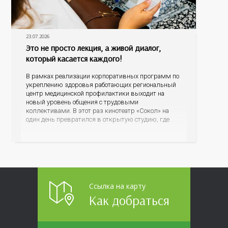
23.07.2026
Это не просто лекция, а живой диалог,
который касается каждого!
В рамках реализации корпоративных программ по
укреплению здоровья работающих региональный
центр медицинской профилактики выходит на
новый уровень общения с трудовыми
коллективами. В этот раз кинотеатр «Сокол» на
один день превратился в открытую студию, где
для сотрудников более 10 ведущих предприятий и
организаций области прошло интерактивное ток-
шоу «ВИЧ в деталях». На встречу с работниками
пришла настоящая
Ссылка на карту
Как добраться