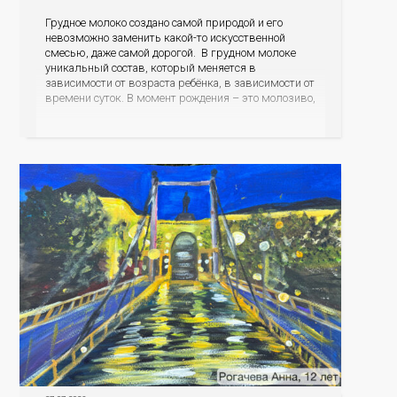
Грудное молоко создано самой природой и его
невозможно заменить какой-то искусственной
смесью, даже самой дорогой. В грудном молоке
уникальный состав, который меняется в
зависимости от возраста ребёнка, в зависимости от
времени суток. В момент рождения – это молозиво,
а как малыш подрастает – меняется состав белков,
жиров, углеводов, иммунных компонентов,
антигенный состав. Только грудное молоко
содержит