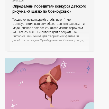
27.07.2026
Определены победители конкурса детского
рисунка «Я шагаю по Оренбуржью»
Традиционно конкурс был объявлен 1 июня
Оренбургским центром общественного здоровья и
медицинской профилактики совместно сервисом
«Я шагаю!» с АНО «Контент-центр социальной
информации» Темой для творческих фантазий
детей стало родное Оренбуржье: любимые улицы,
знаковые места, достопримечательности области И
эта тема оказалась для ребят весьма интересной.
На конкурс было прислано почти 400 рисунков из
разных уголков Оренбуржья. С огромной